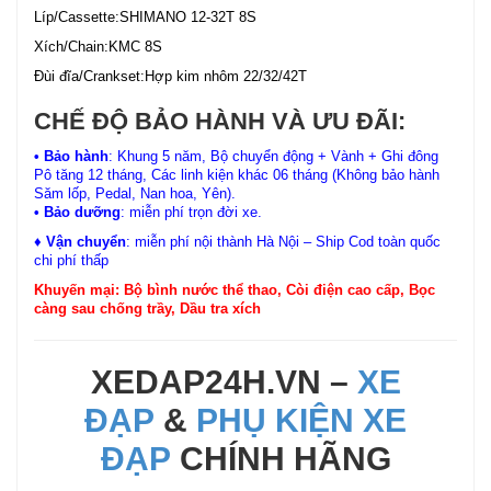
Líp/Cassette:SHIMANO 12-32T 8S
Xích/Chain:KMC 8S
Đùi đĩa/Crankset:Hợp kim nhôm 22/32/42T
CHẾ ĐỘ BẢO HÀNH VÀ ƯU ĐÃI:
• Bảo hành
: Khung 5 năm, Bộ chuyển động + Vành + Ghi đông
Pô tăng 12 tháng, Các linh kiện khác 06 tháng (Không bảo hành
Săm lốp, Pedal, Nan hoa, Yên).
• Bảo dưỡng
: miễn phí trọn đời xe.
♦ Vận chuyển
: miễn phí nội thành Hà Nội – Ship Cod toàn quốc
chi phí thấp
Khuyến mại: Bộ bình nước thể thao, Còi điện cao cấp, Bọc
càng sau chống trầy, Dầu tra xích
XEDAP24H.VN –
XE
ĐẠP
&
PHỤ KIỆN XE
ĐẠP
CHÍNH HÃNG