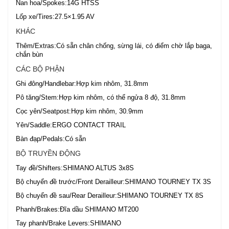
Nan hoa/Spokes:14G HTSS
Lốp xe/Tires:27.5×1.95 AV
KHÁC
Thêm/Extras:Có sẵn chân chống, sừng lái, có điểm chờ lắp baga,
chắn bùn
CÁC BỘ PHẬN
Ghi đông/Handlebar:Hợp kim nhôm, 31.8mm
Pô tăng/Stem:Hợp kim nhôm, có thể ngửa 8 độ, 31.8mm
Cọc yên/Seatpost:Hợp kim nhôm, 30.9mm
Yên/Saddle:ERGO CONTACT TRAIL
Bàn đạp/Pedals:Có sẵn
BỘ TRUYỀN ĐỘNG
Tay đề/Shifters:SHIMANO ALTUS 3x8S
Bộ chuyển đề trước/Front Derailleur:SHIMANO TOURNEY TX 3S
Bộ chuyển đề sau/Rear Derailleur:SHIMANO TOURNEY TX 8S
Phanh/Brakes:Đĩa dầu SHIMANO MT200
Tay phanh/Brake Levers:SHIMANO