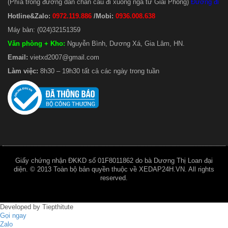
(Phía trong đường dẫn chân cầu đi xuống ngã tư Giải Phóng)
Đường đi
Hotline&Zalo:
0972.119.886
/Mobi:
0936.008.638
Máy bàn: (024)32151359
Văn phòng + Kho
:
Nguyễn Bình, Dương Xá, Gia Lâm, HN.
Email:
vietxd2007@gmail.com
Làm việc:
8h30 – 19h30 tất cả các ngày trong tuần
Giấy chứng nhận ĐKKD số 01F8011862 do bà Dương Thị Loan đại
diện. © 2013 Toàn bộ bản quyền thuộc về XEDAP24H.VN. All rights
reserved.
Developed by
Tiepthitute
Gọi ngay
Zalo