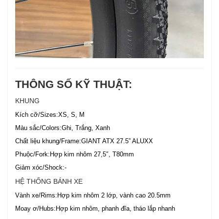
THÔNG SỐ KỸ THUẬT:
KHUNG
Kích cỡ/Sizes:XS, S, M
Màu sắc/Colors:Ghi, Trắng, Xanh
Chất liệu khung/Frame:GIANT ATX 27.5” ALUXX
Phuộc/Fork:Hợp kim nhôm 27,5″, T80mm
Giảm xóc/Shock:-
HỆ THỐNG BÁNH XE
Vành xe/Rims:Hợp kim nhôm 2 lớp, vành cao 20.5mm
Moay ơ/Hubs:Hợp kim nhôm, phanh đĩa, tháo lắp nhanh