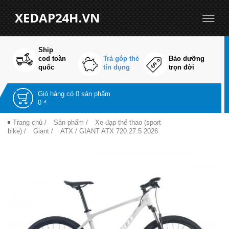
Ship
cod toàn
Trả góp thẻ
Bảo dưỡng
quốc
tín dụng
trọn đời
Giỏ hàng có
0 sản phẩm
0 ₫
Trang chủ
/
Sản phẩm
/
Xe đạp thể thao (sport
bike)
/
Giant
/
ATX
/ GIANT ATX 720 27.5 2026