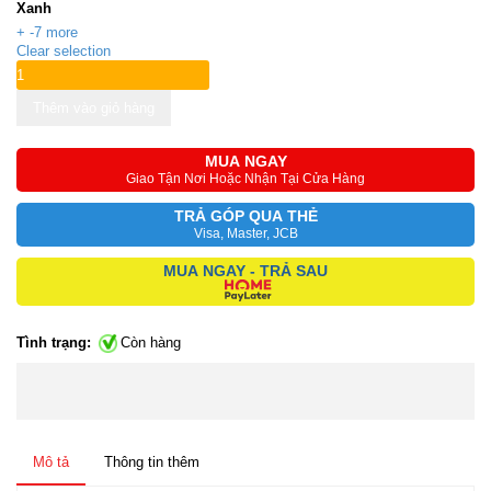
Xanh
+ -7 more
Clear selection
Thêm vào giỏ hàng
MUA NGAY
Giao Tận Nơi Hoặc Nhận Tại Cửa Hàng
TRẢ GÓP QUA THẺ
Visa, Master, JCB
MUA NGAY - TRẢ SAU
Tình trạng:
Còn hàng
Mô tả
Thông tin thêm