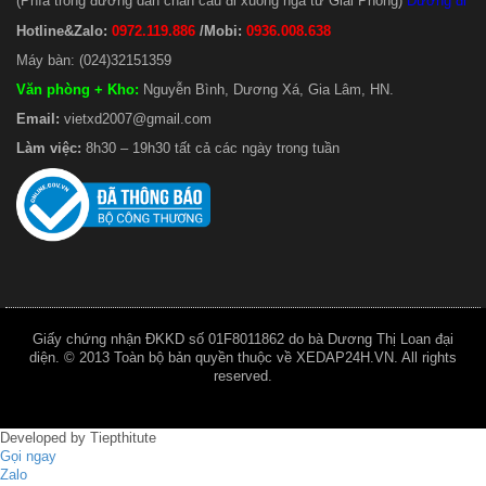
(Phía trong đường dẫn chân cầu đi xuống ngã tư Giải Phóng)
Đường đi
Hotline&Zalo:
0972.119.886
/Mobi:
0936.008.638
Máy bàn: (024)32151359
Văn phòng + Kho
:
Nguyễn Bình, Dương Xá, Gia Lâm, HN.
Email:
vietxd2007@gmail.com
Làm việc:
8h30 – 19h30 tất cả các ngày trong tuần
Giấy chứng nhận ĐKKD số 01F8011862 do bà Dương Thị Loan đại
diện. © 2013 Toàn bộ bản quyền thuộc về XEDAP24H.VN. All rights
reserved.
Developed by
Tiepthitute
Gọi ngay
Zalo