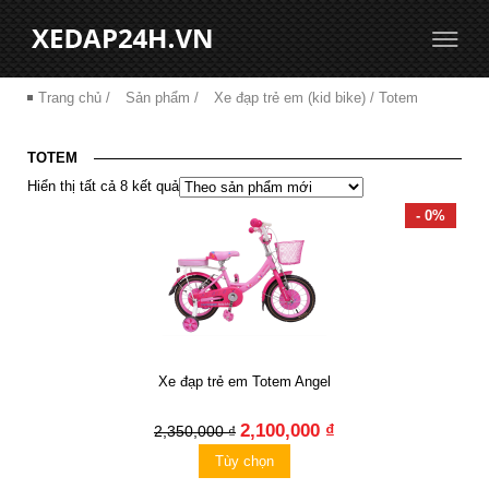
Trang chủ
/
Sản phẩm
/
Xe đạp trẻ em (kid bike)
/ Totem
TOTEM
Hiển thị tất cả 8 kết quả
- 0%
Xe đạp trẻ em Totem Angel
2,100,000 ₫
2,350,000 ₫
Tùy chọn