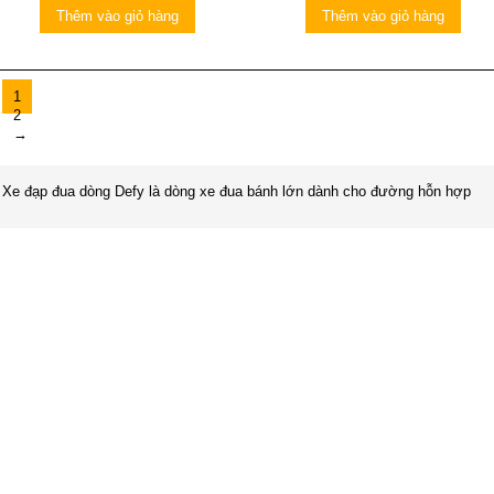
Thêm vào giỏ hàng
Thêm vào giỏ hàng
1
2
→
Xe đạp đua dòng Defy là dòng xe đua bánh lớn dành cho đường hỗn hợp