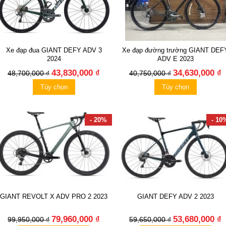
Xe đạp đua GIANT DEFY ADV 3
Xe đạp đường trường GIANT DEF
2024
ADV E 2023
43,830,000 ₫
34,630,000 ₫
48,700,000 ₫
40,750,000 ₫
Tùy chọn
Tùy chọn
- 20%
- 10
GIANT REVOLT X ADV PRO 2 2023
GIANT DEFY ADV 2 2023
79,960,000 ₫
53,680,000 ₫
99,950,000 ₫
59,650,000 ₫