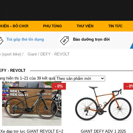
KIỆN – ĐỒ CHƠI
PHỤ TÙNG
THƯ VIỆN
TIN TỨC
Trả góp thẻ tín dụng
Bảo dưỡng trọn đời
 (sport bike)
/
Giant
/ DEFY - REVOLT
EFY - REVOLT
ng hiển thị 1–21 của 39 kết quả
- 0%
- 0
Xe đạp trợ lực GIANT REVOLT E+2
GIANT DEFY ADV 1 2025