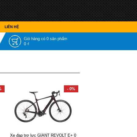
LIÊN HỆ
Giỏ hàng có
0 sản phẩm
0 ₫
%
- 0%
Xe đạp trợ lực GIANT REVOLT E+ 0