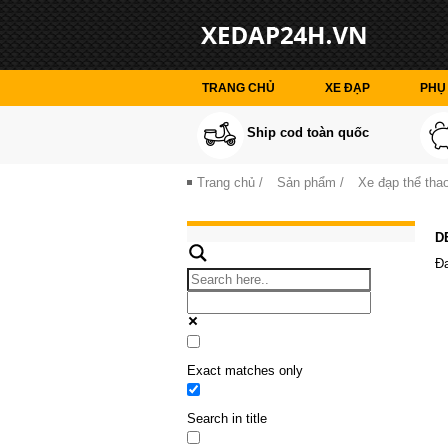
TRANG CHỦ
XE ĐẠP
PHỤ 
Ship cod toàn quốc
Trang chủ
/
Sản phẩm
/
Xe đạp thể thao
D
Đa
Exact matches only
Search in title