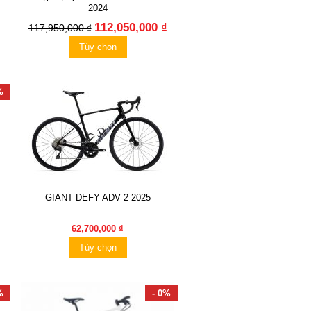
2024
112,050,000 ₫
117,950,000 ₫
Tùy chọn
%
GIANT DEFY ADV 2 2025
62,700,000 ₫
Tùy chọn
%
- 0%