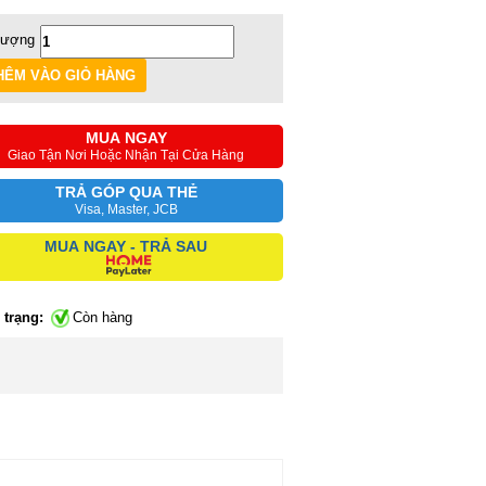
lượng
MUA NGAY
Giao Tận Nơi Hoặc Nhận Tại Cửa Hàng
TRẢ GÓP QUA THẺ
Visa, Master, JCB
MUA NGAY - TRẢ SAU
 trạng:
Còn hàng