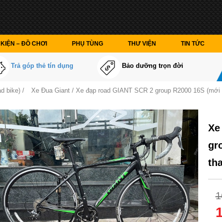
KIỆN – ĐỒ CHƠI
PHỤ TÙNG
THƯ VIỆN
TIN TỨC
Trả góp thẻ tín dụng
Bảo dưỡng trọn đời
d bike)
/
Xe Đua Giant
/ Xe đạp road GIANT SCR 2 group R2000 16S (mới 
Xe
gr
tha
1