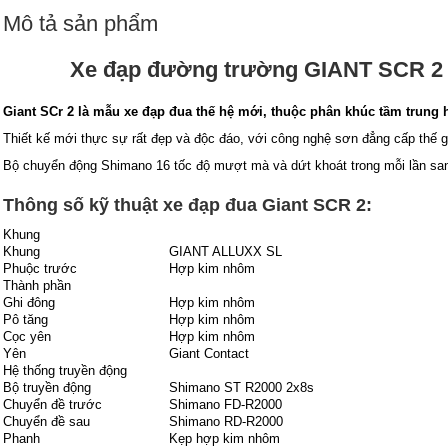
Mô tả sản phẩm
Xe đạp đường trường GIANT SCR 2
Giant SCr 2 là mẫu xe đạp đua thế hệ mới, thuộc phân khúc tầm trung 
Thiết kế mới thực sự rất đẹp và độc đáo, với công nghệ sơn đẳng cấp thế g
Bộ chuyển động Shimano 16 tốc độ mượt mà và dứt khoát trong mỗi lần sa
Thông số kỹ thuật xe đạp đua Giant SCR 2:
Khung
Khung
GIANT ALLUXX SL
Phuộc trước
Hợp kim nhôm
Thành phần
Ghi đông
Hợp kim nhôm
Pô tăng
Hợp kim nhôm
Cọc yên
Hợp kim nhôm
Yên
Giant Contact
Hệ thống truyền động
Bộ truyền động
Shimano ST R2000 2x8s
Chuyển đề trước
Shimano FD-R2000
Chuyển đề sau
Shimano RD-R2000
Phanh
Kẹp hợp kim nhôm