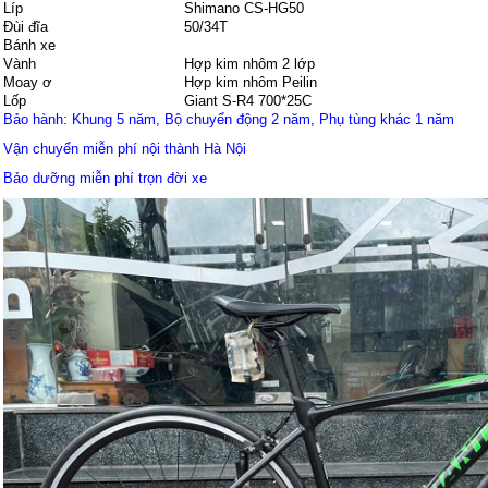
Líp
Shimano CS-HG50
Đùi đĩa
50/34T
Bánh xe
Vành
Hợp kim nhôm 2 lớp
Moay ơ
Hợp kim nhôm Peilin
Lốp
Giant S-R4 700*25C
Bảo hành: Khung 5 năm, Bộ chuyển động 2 năm, Phụ tùng khác 1 năm
Vận chuyển miễn phí nội thành Hà Nội
Bảo dưỡng miễn phí trọn đời xe