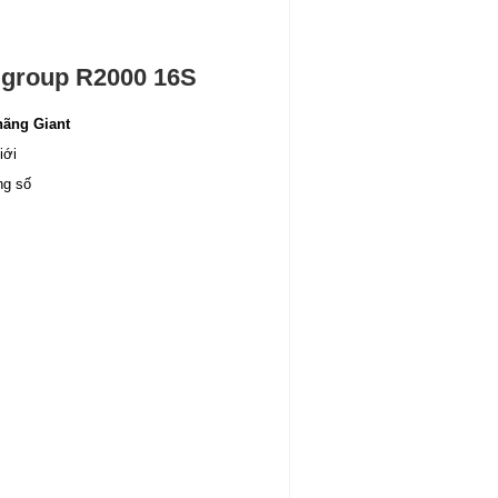
 group R2000 16S
hãng Giant
iới
ng số