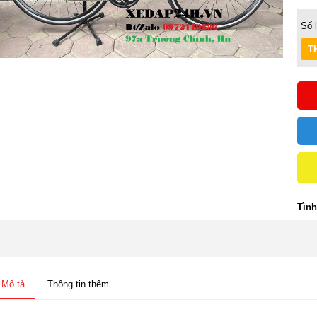
Số 
Tình
Mô tả
Thông tin thêm