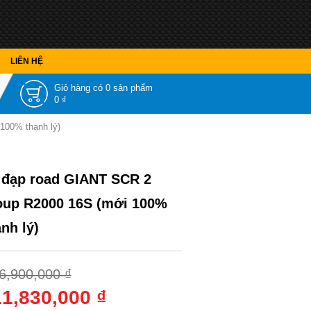
LIÊN HỆ
Giỏ hàng có
0 sản phẩm
0 ₫
100% thanh lý)
 đạp road GIANT SCR 2
oup R2000 16S (mới 100%
nh lý)
6,900,000 ₫
11,830,000 ₫