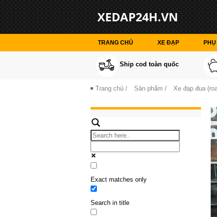
TRANG CHỦ
XE ĐẠP
PHỤ 
Ship cod toàn quốc
Trang chủ
/
Sản phẩm
/
Xe đạp đua (roa
Exact matches only
Search in title