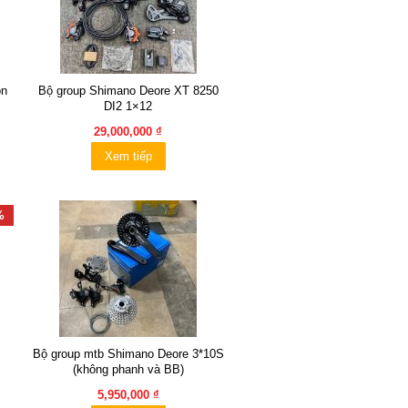
on
Bộ group Shimano Deore XT 8250
DI2 1×12
29,000,000 ₫
Xem tiếp
%
S
Bộ group mtb Shimano Deore 3*10S
(không phanh và BB)
5,950,000 ₫