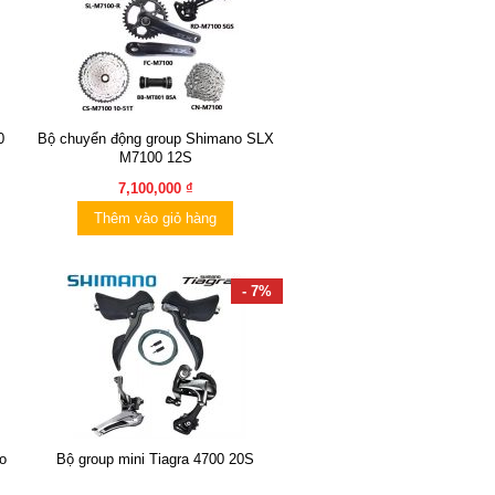
0
Bộ chuyển động group Shimano SLX
M7100 12S
7,100,000 ₫
Thêm vào giỏ hàng
- 7%
o
Bộ group mini Tiagra 4700 20S