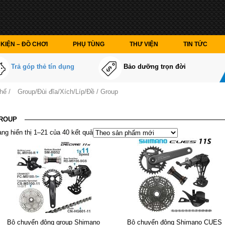
KIỆN – ĐỒ CHƠI
PHỤ TÙNG
THƯ VIỆN
TIN TỨC
Trả góp thẻ tín dụng
Bảo dưỡng trọn đời
thế
/
Group/Đùi đĩa/Xích/Líp/Đề
/ Group
ROUP
ng hiển thị 1–21 của 40 kết quả
Bộ chuyển động group Shimano
Bộ chuyển động Shimano CUES