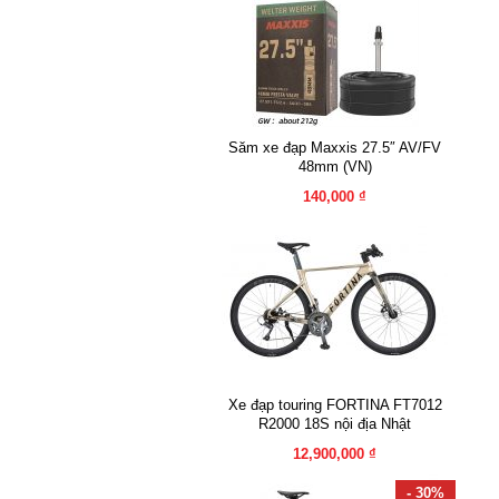
Săm xe đạp Maxxis 27.5″ AV/FV
48mm (VN)
140,000 ₫
Xe đạp touring FORTINA FT7012
R2000 18S nội địa Nhật
12,900,000 ₫
- 30%