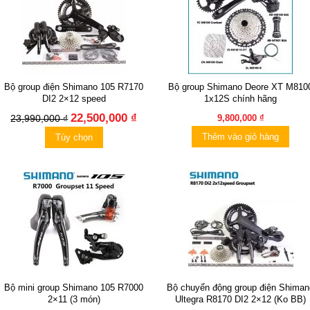
Bộ group điện Shimano 105 R7170
Bộ group Shimano Deore XT M810
DI2 2×12 speed
1x12S chính hãng
22,500,000 ₫
23,990,000 ₫
9,800,000 ₫
Thêm vào giỏ hàng
Tùy chọn
Bộ mini group Shimano 105 R7000
Bộ chuyển động group điện Shiman
2×11 (3 món)
Ultegra R8170 DI2 2×12 (Ko BB)