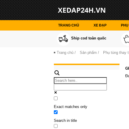
TRANG CHỦ
XE ĐẠP
PHỤ 
Ship cod toàn quốc
Trang chủ
/
Sản phẩm
/
Phụ tùng thay 
G
Đa
Exact matches only
Search in title