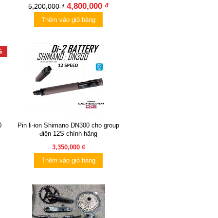
4,800,000 ₫
5,200,000 ₫
Thêm vào giỏ hàng
%
0
Pin li-ion Shimano DN300 cho group
điện 12S chính hãng
3,350,000 ₫
Thêm vào giỏ hàng