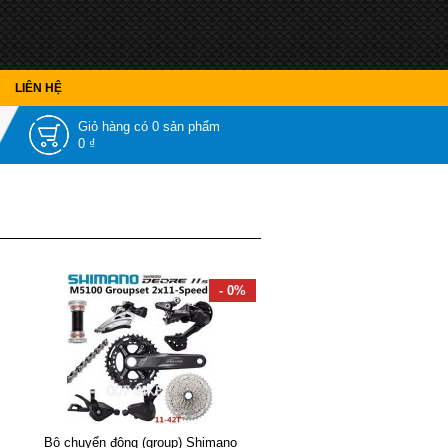
LIÊN HỆ
Giỏ hàng có
0 sản phẩm
0 ₫
- 0%
Bộ chuyển động (group) Shimano