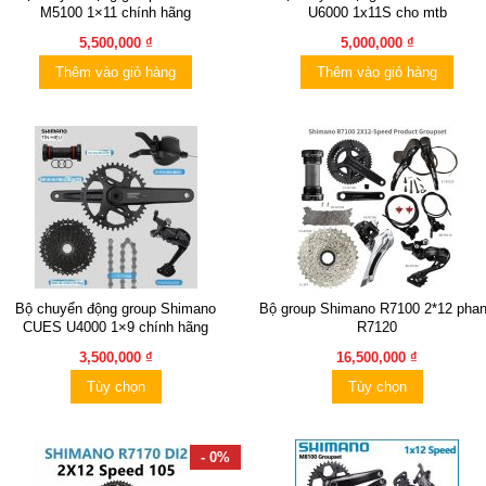
M5100 1×11 chính hãng
U6000 1x11S cho mtb
5,500,000 ₫
5,000,000 ₫
Thêm vào giỏ hàng
Thêm vào giỏ hàng
Bộ chuyển động group Shimano
Bộ group Shimano R7100 2*12 pha
CUES U4000 1×9 chính hãng
R7120
3,500,000 ₫
16,500,000 ₫
Tùy chọn
Tùy chọn
- 0%