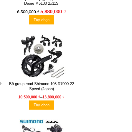
Deore M5100 2x11S
5,880,000 ₫
6,500,000 ₫
Tùy chọn
nh
Bộ group road Shimano 105 R7000 22
Speed (Japan)
10,500,000 ₫
–
13,800,000 ₫
Tùy chọn