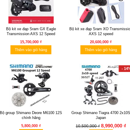
Bộ kit xe đạp Sram GX Eagle
Bộ kit xe đạp Sram XO Transmissi
Transmission AXS 12 Speed
AXS 12 speed
15,700,000 ₫
20,600,000 ₫
Thêm vào giỏ hàng
Thêm vào giỏ hàng
- 14
Bộ group Shimano Deore M6100 12S
Group Shimano Tiagra 4700 2x10
chính hãng
Japan
8,990,000 ₫
5,800,000 ₫
10,500,000 ₫