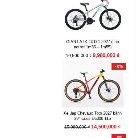
GIANT ATX 24-D 1 2027 (cho
người 1m35 – 1m55)
9,980,000 ₫
10,500,000 ₫
- 0%
Xe đạp Chevaux Toto 2027 bánh
29″ Cues U6000 11S
14,500,000 ₫
15,080,000 ₫
- 0%