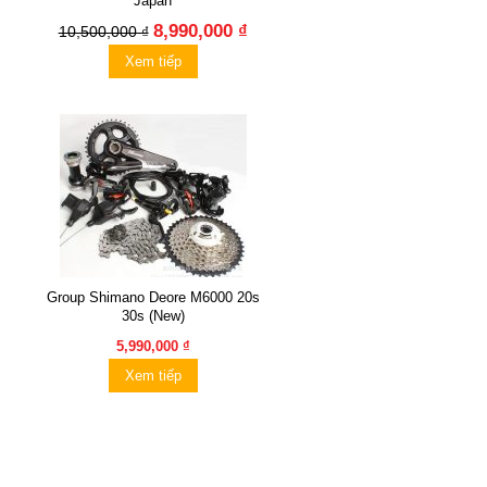
Japan
8,990,000 ₫
10,500,000 ₫
Xem tiếp
Group Shimano Deore M6000 20s
30s (New)
5,990,000 ₫
Xem tiếp