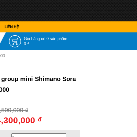
LIÊN HỆ
Giỏ hàng có
0 sản phẩm
0 ₫
000
 group mini Shimano Sora
000
,500,000 ₫
4,300,000 ₫