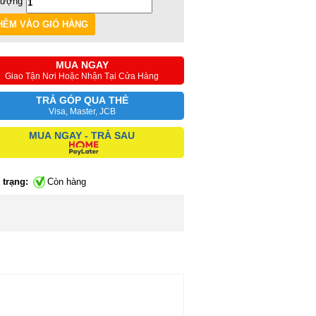
lượng
MUA NGAY
Giao Tận Nơi Hoặc Nhận Tại Cửa Hàng
TRẢ GÓP QUA THẺ
Visa, Master, JCB
MUA NGAY - TRẢ SAU
 trạng:
Còn hàng