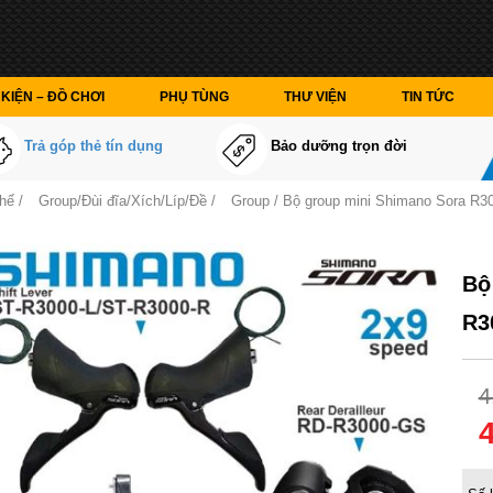
KIỆN – ĐỒ CHƠI
PHỤ TÙNG
THƯ VIỆN
TIN TỨC
Trả góp thẻ tín dụng
Bảo dưỡng trọn đời
thế
/
Group/Đùi đĩa/Xích/Líp/Đề
/
Group
/ Bộ group mini Shimano Sora R3
Bộ
R3
4