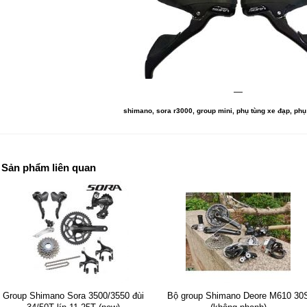
—
shimano, sora r3000, group mini, phụ tùng xe đạp, ph
Sản phẩm liên quan
Group Shimano Sora 3500/3550 đùi
Bộ group Shimano Deore M610 30