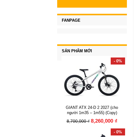
FANPAGE
SẢN PHẨM MỚI
- 0%
GIANT ATX 24-D 2 2027 (cho
người 1m35 – 1m55) (Copy)
8,260,000 ₫
8,700,000 ₫
- 0%