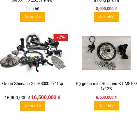
34/50T líp 11-25T (new)
(không phanh)
Liên hệ
8,000,000 ₫
Xem tiếp
Xem tiếp
- 2%
Group Shimano XT M8000 2x11sp
Bộ group mini Shimano XT M8100
1x12S
16,500,000 ₫
16,900,000 ₫
8,500,000 ₫
Xem tiếp
Xem tiếp