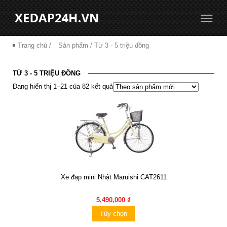
Trang chủ
/
Sản phẩm
/ Từ 3 - 5 triệu đồng
TỪ 3 - 5 TRIỆU ĐỒNG
Đang hiển thị 1–21 của 82 kết quả
Xe đạp mini Nhật Maruishi CAT2611
5,490,000 ₫
Tùy chọn