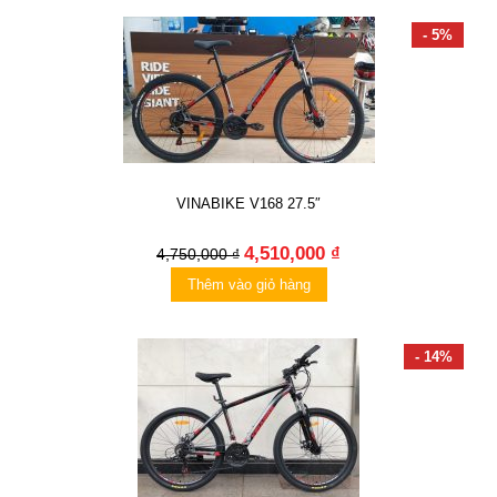
- 5%
VINABIKE V168 27.5″
4,510,000 ₫
4,750,000 ₫
Thêm vào giỏ hàng
- 14%