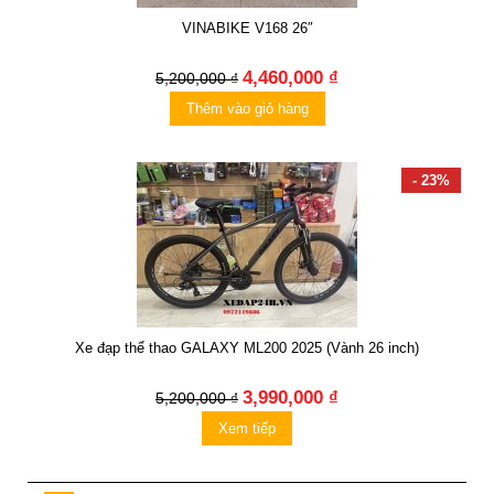
VINABIKE V168 26″
4,460,000 ₫
5,200,000 ₫
Thêm vào giỏ hàng
- 23%
Xe đạp thể thao GALAXY ML200 2025 (Vành 26 inch)
3,990,000 ₫
5,200,000 ₫
Xem tiếp