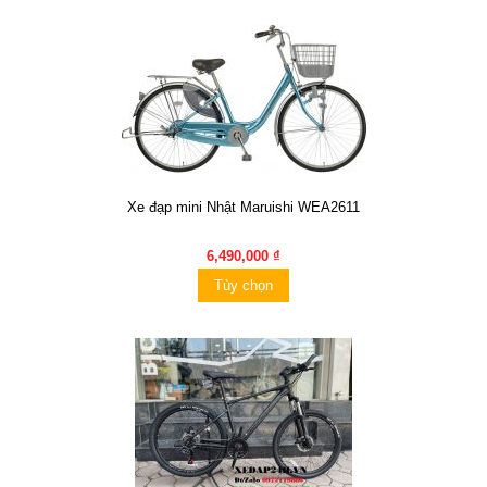
Xe đạp mini Nhật Maruishi WEA2611
6,490,000 ₫
Tùy chọn