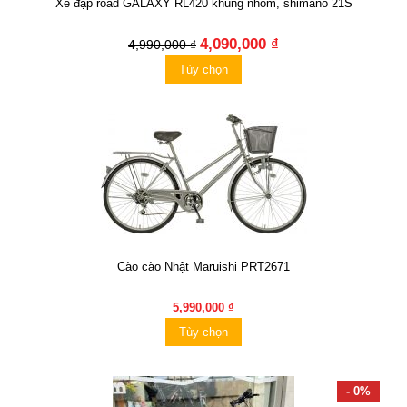
Xe đạp road GALAXY RL420 khung nhôm, shimano 21S
4,090,000 ₫
4,990,000 ₫
Tùy chọn
Cào cào Nhật Maruishi PRT2671
5,990,000 ₫
Tùy chọn
- 0%