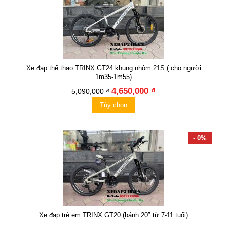
Xe đạp thể thao TRINX GT24 khung nhôm 21S ( cho người
1m35-1m55)
4,650,000 ₫
5,090,000 ₫
Tùy chọn
- 0%
Xe đạp trẻ em TRINX GT20 (bánh 20″ từ 7-11 tuổi)