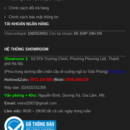
Chính sách đổi trả hàng
Chính sách bảo mật thông tin
TÀI KHOẢN NGÂN HÀNG
Vietcombank
1065519451
Chủ tài khoản
XE DAP 24H.VN
HỆ THỐNG SHOWROOM
Showroom 1:
Số 97A Trường Chinh, Phường Phương Liệt, Thành
phố Hà Nội.
(Phía trong đường dẫn chân cầu đi xuống ngã tư Giải Phóng)
Đường đi
Hotline&Zalo:
0972.119.886
/Mobi:
0936.008.638
Máy bàn: (024)32151359
Văn phòng + Kho
:
Nguyễn Bình, Dương Xá, Gia Lâm, HN.
Email:
vietxd2007@gmail.com
Làm việc:
8h30 – 19h30 tất cả các ngày trong tuần