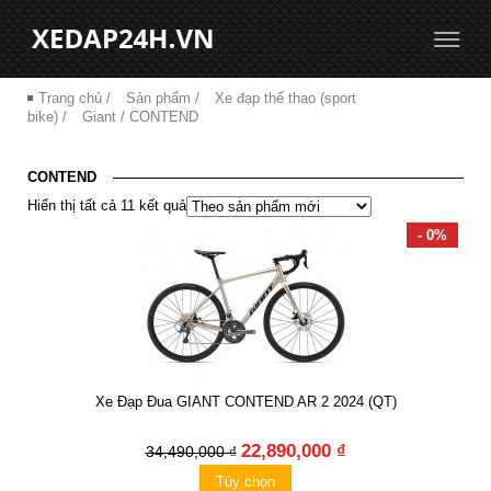
Trang chủ
/
Sản phẩm
/
Xe đạp thể thao (sport
bike)
/
Giant
/ CONTEND
CONTEND
Hiển thị tất cả 11 kết quả
- 0%
Xe Đạp Đua GIANT CONTEND AR 2 2024 (QT)
22,890,000 ₫
34,490,000 ₫
Tùy chọn