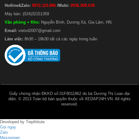
Hotline&Zalo:
0972.119.886
/Mobi:
0936.008.638
Máy bàn: (024)32151359
Văn phòng + Kho
:
Nguyễn Bình, Dương Xá, Gia Lâm, HN.
Email:
vietxd2007@gmail.com
Làm việc:
8h30 – 19h30 tất cả các ngày trong tuần
Giấy chứng nhận ĐKKD số 01F8011862 do bà Dương Thị Loan đại
diện. © 2013 Toàn bộ bản quyền thuộc về XEDAP24H.VN. All rights
reserved.
Developed by
Tiepthitute
Gọi ngay
Zalo
Messenger