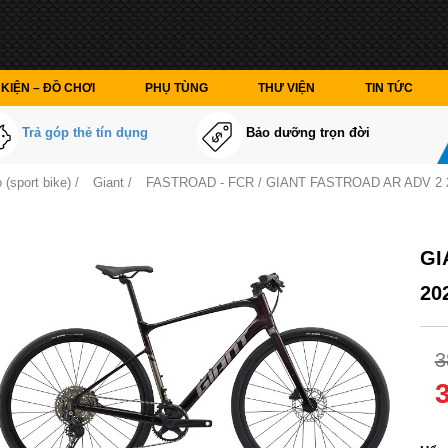
KIỆN – ĐỒ CHƠI
PHỤ TÙNG
THƯ VIỆN
TIN TỨC
Trả góp thẻ tín dụng
Bảo dưỡng trọn đời
 (sport bike)
/
Giant
/
FASTROAD - FCR
/ GIANT FASTROAD AR ADV 2 
GI
20
3
Màu