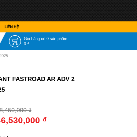
LIÊN HỆ
Giỏ hàng có
0 sản phẩm
0 ₫
2025
ANT FASTROAD AR ADV 2
25
8,450,000 ₫
36,530,000 ₫
 sắc
: