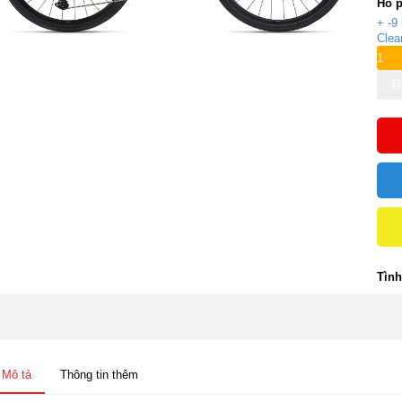
Hổ 
+ -9
Clea
Th
Tình
Mô tả
Thông tin thêm