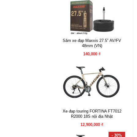
Săm xe đạp Maxxis 27.5″ AV/FV
48mm (VN)
140,000 ₫
Xe đạp touring FORTINA FT7012
R2000 18S nội địa Nhật
12,900,000 ₫
- 30%