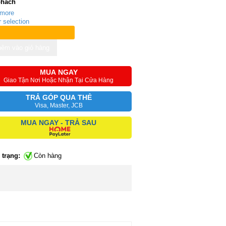
phách
 more
r selection
êm vào giỏ hàng
MUA NGAY
Giao Tận Nơi Hoặc Nhận Tại Cửa Hàng
TRẢ GÓP QUA THẺ
Visa, Master, JCB
MUA NGAY - TRẢ SAU
 trạng:
Còn hàng