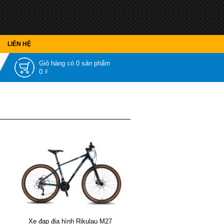
LIÊN HỆ
Giỏ hàng có
0 sản phẩm
0 ₫
Xe đạp địa hình Rikulau M27