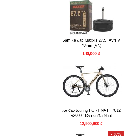
Săm xe đạp Maxxis 27.5″ AV/FV
48mm (VN)
140,000 ₫
Xe đạp touring FORTINA FT7012
R2000 18S nội địa Nhật
12,900,000 ₫
- 30%