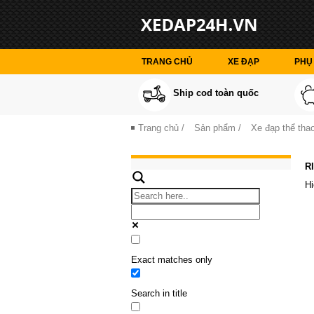
TRANG CHỦ
XE ĐẠP
PHỤ 
Ship cod toàn quốc
Trang chủ
/
Sản phẩm
/
Xe đạp thể thao
R
Hi
Exact matches only
Search in title