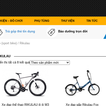
KIỆN – ĐỒ CHƠI
PHỤ TÙNG
THƯ VIỆN
TIN TỨC
Trả góp thẻ tín dụng
Bảo dưỡng trọn đời
 (sport bike)
/ Rikulau
IKULAU
ển thị tất cả 8 kết quả
Xe đạp thể thao RIKULAU ili ili M3
Xe đạp gấp Rikulau Fox