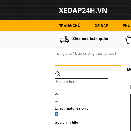
TRANG CHỦ
XE ĐẠP
PHỤ 
Ship cod toàn quốc
Trang chủ
Bảo dưỡng thụt (phuộc)
B
Exact matches only
Search in title