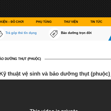
KIỆN – ĐỒ CHƠI
PHỤ TÙNG
THƯ VIỆN
TIN TỨC
Trả góp thẻ tín dụng
Bảo dưỡng trọn đời
ẢO DƯỠNG THỤT (PHUỘC)
Kỹ thuật vệ sinh và bảo dưỡng thụt (phuộc)_