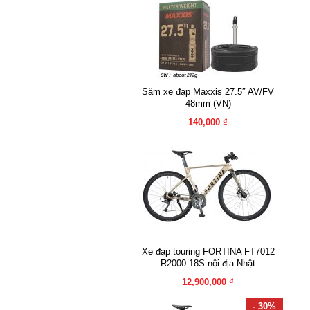
Săm xe đạp Maxxis 27.5″ AV/FV
48mm (VN)
140,000 ₫
Xe đạp touring FORTINA FT7012
R2000 18S nội địa Nhật
12,900,000 ₫
- 30%