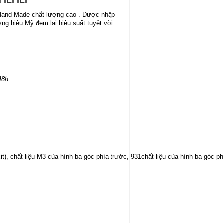
ILI ILI
 Hand Made chất lượng cao . Được nhập
ng hiệu Mỹ đem lại hiệu suất tuyệt vời
48h
it), chất liệu M3 của hình ba góc phía trước, 931chất liệu của hình ba góc p