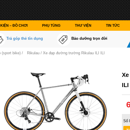
KIỆN – ĐỒ CHƠI
PHỤ TÙNG
THƯ VIỆN
TIN TỨC
Trả góp thẻ tín dụng
Bảo dưỡng trọn đời
 (sport bike)
/
Rikulau
/ Xe đạp đường trường Rikulau ILI ILI
Xe
ILI
Số 