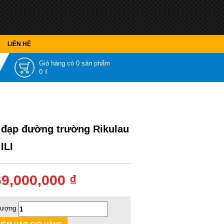
LIÊN HỆ
Giỏ hàng có
0 sản phẩm
0 ₫
 đạp đường trường Rikulau
 ILI
69,000,000 ₫
lượng