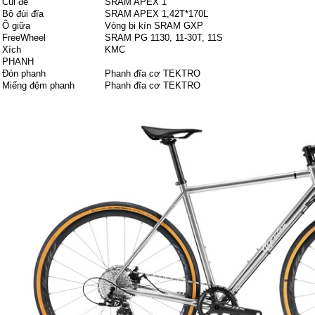
Cùi đề
SRAM APEX 1
Bộ đùi đĩa
SRAM APEX 1,42T*170L
Ổ giữa
Vòng bi kín SRAM GXP
FreeWheel
SRAM PG 1130, 11-30T, 11S
Xích
KMC
PHANH
Đòn phanh
Phanh đĩa cơ TEKTRO
Miếng đệm phanh
Phanh đĩa cơ TEKTRO