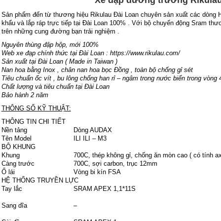
Xe đạp đường trường Rikulau 
Sản phẩm đến từ thương hiệu Rikulau Đài Loan chuyên sản xuất các dòng
khẩu và lắp ráp trực tiếp tại Đài Loan 100% . Với bộ chuyển động Sram thươ
trên những cung đường bạn trải nghiệm .
Nguyên thùng đập hộp, mới 100%
Web xe đạp chính thức tại Đài Loan : https://www.rikulau.com/
Sản xuất tại Đài Loan ( Made in Taiwan )
Nan hoa bằng Inox , chân nan hoa bọc Đồng , toàn bộ chống gỉ sét
Tiêu chuẩn ốc vít , bu lông chống han rỉ – ngâm trong nước biển trong vòng 
Chất lượng và tiêu chuẩn tại Đài Loan
Bảo hành 2 năm
THÔNG SỐ KỸ THUẬT:
THÔNG TIN CHI TIẾT
Nền tảng
Dòng AUDAX
Tên Model
ILI ILI – M3
BỘ KHUNG
Khung
700C, thép không gỉ, chống ăn mòn cao ( có tính ax
Càng trước
700C, sợi carbon, trục 12mm
Ổ lái
Vòng bi kín FSA
HỆ THỐNG TRUYỀN LỰC
Tay lắc
SRAM APEX 1,1*11S
Sang dĩa
–