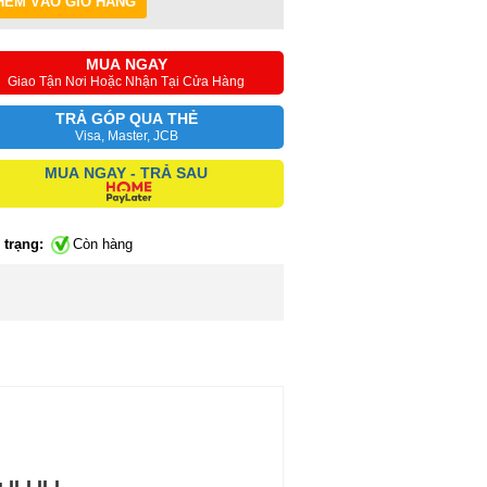
MUA NGAY
Giao Tận Nơi Hoặc Nhận Tại Cửa Hàng
TRẢ GÓP QUA THẺ
Visa, Master, JCB
MUA NGAY - TRẢ SAU
 trạng:
Còn hàng