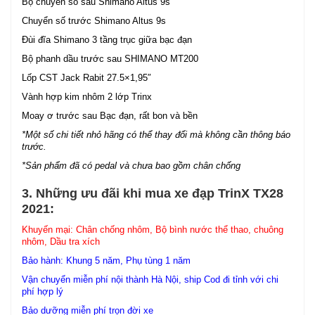
Bộ chuyển số sau Shimano Altus 9s
Chuyển số trước Shimano Altus 9s
Đùi đĩa Shimano 3 tầng trục giữa bạc đạn
Bộ phanh dầu trước sau SHIMANO MT200
Lốp CST Jack Rabit 27.5×1,95″
Vành hợp kim nhôm 2 lớp Trinx
Moay ơ trước sau Bạc đạn, rất bon và bền
*Một số chi tiết nhỏ hãng có thể thay đổi mà không cần thông báo
trước.
*Sản phẩm đã có pedal và chưa bao gồm chân chống
3. Những ưu đãi khi mua xe đạp TrinX TX28
2021:
Khuyến mại: Chân chống nhôm, Bộ bình nước thể thao, chuông
nhôm, Dầu tra xích
Bảo hành: Khung 5 năm, Phụ tùng 1 năm
Vận chuyển miễn phí nội thành Hà Nội, ship Cod đi tỉnh với chi
phí hợp lý
Bảo dưỡng miễn phí trọn đời xe