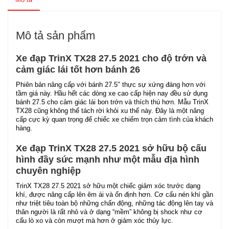
Mô tả sản phẩm
Xe đạp
TrinX TX28 27.5 2021
cho độ trớn và
cảm giác lái tốt hơn bánh 26
Phiên bản nâng cấp với bánh 27.5″ thực sự xứng đáng hơn với
tầm giá này. Hầu hết các dòng xe cao cấp hiện nay đều sử dụng
bánh 27.5 cho cảm giác lái bon trớn và thích thú hơn. Mẫu TrinX
TX28 cũng không thể tách rời khỏi xu thế này. Đây là một nâng
cấp cực kỳ quan trọng để chiếc xe chiếm trọn cảm tình của khách
hàng.
Xe đạp TrinX TX28 27.5 2021 sở hữu bộ cấu
hình đầy sức mạnh như một mẫu địa hình
chuyên nghiệp
TrinX TX28 27.5 2021 sở hữu một chiếc giảm xóc trước dạng
khí, được nâng cấp lên êm ái và ổn định hơn. Cơ cấu nén khí gần
như triệt tiêu toàn bộ những chấn động, những tác động lên tay và
thân người là rất nhỏ và ở dạng “mềm” không bị shock như cơ
cấu lò xo và còn mượt mà hơn ở giảm xóc thủy lực.