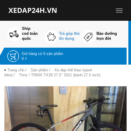
Ship
cod toàn
Trả góp thẻ
Bảo dưỡng
quốc
tín dụng
trọn đời
Giỏ hàng có
0 sản phẩm
0 ₫
Trang chủ
/
Sản phẩm
/
Xe đạp thể thao (sport
bike)
/
Trinx
/ TRINX TX28 27.5″ 2021 (bánh 27.5 inch)