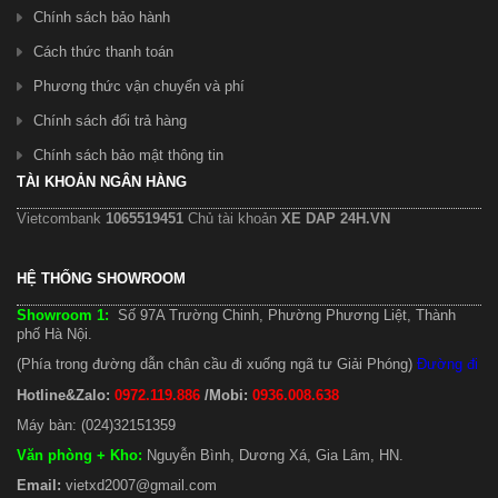
Chính sách bảo hành
Cách thức thanh toán
Phương thức vận chuyển và phí
Chính sách đổi trả hàng
Chính sách bảo mật thông tin
TÀI KHOẢN NGÂN HÀNG
Vietcombank
1065519451
Chủ tài khoản
XE DAP 24H.VN
HỆ THỐNG SHOWROOM
Showroom 1:
Số 97A Trường Chinh, Phường Phương Liệt, Thành
phố Hà Nội.
(Phía trong đường dẫn chân cầu đi xuống ngã tư Giải Phóng)
Đường đi
Hotline&Zalo:
0972.119.886
/Mobi:
0936.008.638
Máy bàn: (024)32151359
Văn phòng + Kho
:
Nguyễn Bình, Dương Xá, Gia Lâm, HN.
Email:
vietxd2007@gmail.com