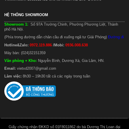
HỆ THỐNG SHOWROOM
Showroom 1:
Số 97A Trường Chinh, Phường Phương Liệt, Thành
phố Hà Nội.
(Phía trong đường dẫn chân cầu đi xuống ngã tư Giải Phóng)
Đường đi
Hotline&Zalo:
0972.119.886
/Mobi:
0936.008.638
Máy bàn: (024)32151359
Văn phòng + Kho
:
Nguyễn Bình, Dương Xá, Gia Lâm, HN.
Email:
vietxd2007@gmail.com
Làm việc:
8h30 – 19h30 tất cả các ngày trong tuần
Giấy chứng nhận ĐKKD số 01F8011862 do bà Dương Thị Loan đại