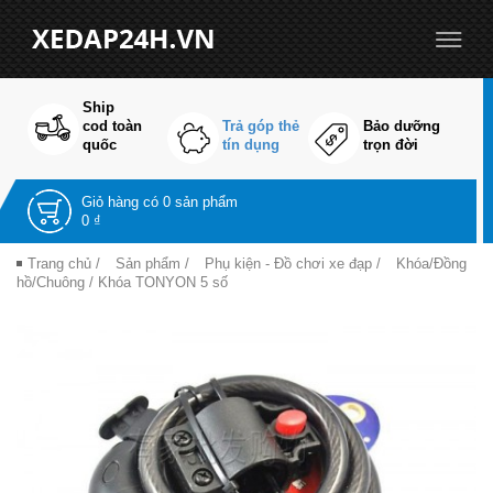
Ship
cod toàn
Trả góp thẻ
Bảo dưỡng
quốc
tín dụng
trọn đời
Giỏ hàng có
0 sản phẩm
0 ₫
Trang chủ
/
Sản phẩm
/
Phụ kiện - Đồ chơi xe đạp
/
Khóa/Đồng
hồ/Chuông
/ Khóa TONYON 5 số