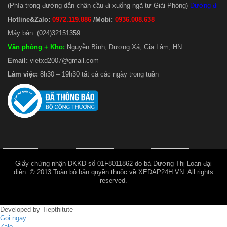
(Phía trong đường dẫn chân cầu đi xuống ngã tư Giải Phóng)
Đường đi
Hotline&Zalo:
0972.119.886
/Mobi:
0936.008.638
Máy bàn: (024)32151359
Văn phòng + Kho
:
Nguyễn Bình, Dương Xá, Gia Lâm, HN.
Email:
vietxd2007@gmail.com
Làm việc:
8h30 – 19h30 tất cả các ngày trong tuần
Giấy chứng nhận ĐKKD số 01F8011862 do bà Dương Thị Loan đại
diện. © 2013 Toàn bộ bản quyền thuộc về XEDAP24H.VN. All rights
reserved.
Developed by
Tiepthitute
Gọi ngay
Zalo