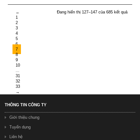
←
Đang hiển thị 127–147 của 685 kết quả
1
2
3
4
5
6
7
8
9
10
...
31
32
33
→
THÔNG TIN CÔNG TY
Giới thiệu chung
Tuyển dụng
Liên hệ