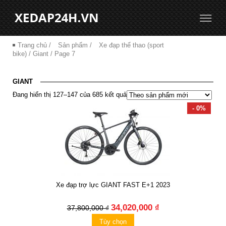
Trang chủ
/
Sản phẩm
/
Xe đạp thể thao (sport
bike)
/ Giant / Page 7
GIANT
Đang hiển thị 127–147 của 685 kết quả
- 0%
Xe đạp trợ lực GIANT FAST E+1 2023
34,020,000 ₫
37,800,000 ₫
Tùy chọn