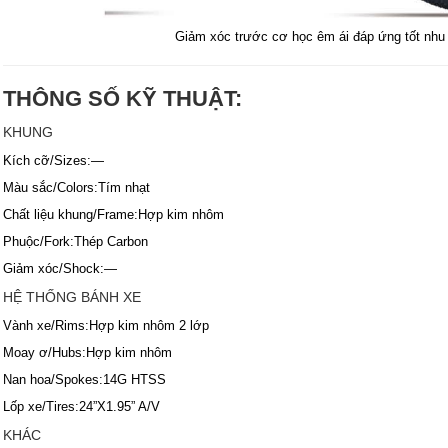
Giảm xóc trước cơ học êm ái đáp ứng tốt nhu 
THÔNG SỐ KỸ THUẬT:
KHUNG
Kích cỡ/Sizes:—
Màu sắc/Colors:Tím nhạt
Chất liệu khung/Frame:Hợp kim nhôm
Phuộc/Fork:Thép Carbon
Giảm xóc/Shock:—
HỆ THỐNG BÁNH XE
Vành xe/Rims:Hợp kim nhôm 2 lớp
Moay ơ/Hubs:Hợp kim nhôm
Nan hoa/Spokes:14G HTSS
Lốp xe/Tires:24”X1.95” A/V
KHÁC