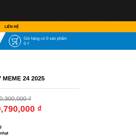
LIÊN HỆ
Giỏ hàng có
0 sản phẩm
0 ₫
V MEME 24 2025
0,300,000 ₫
9,790,000 ₫
 sắc
:
g
nhạt