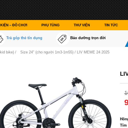
KIỆN – ĐỒ CHƠI
PHỤ TÙNG
THƯ VIỆN
TIN TỨC
Trả góp thẻ tín dụng
Bảo dưỡng trọn đời
kid bike)
/
Size 24" (cho người 1m3-1m55)
/ LIV MEME 24 2025
LI
1
Màu
Hồn
Tím 