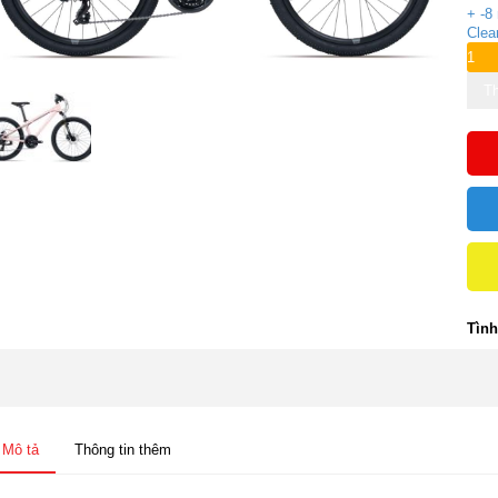
+ -8
Clea
Th
Tình
Mô tả
Thông tin thêm