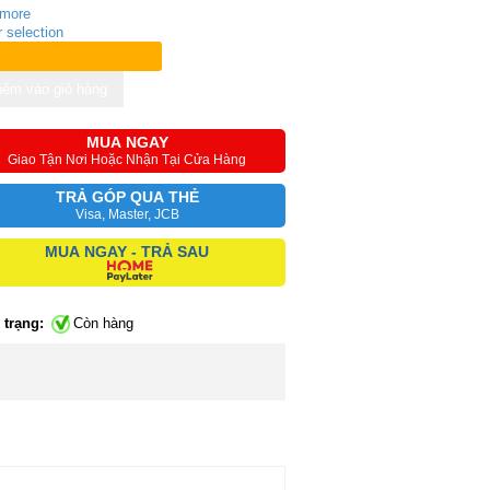
 more
r selection
êm vào giỏ hàng
MUA NGAY
Giao Tận Nơi Hoặc Nhận Tại Cửa Hàng
TRẢ GÓP QUA THẺ
Visa, Master, JCB
MUA NGAY - TRẢ SAU
 trạng:
Còn hàng