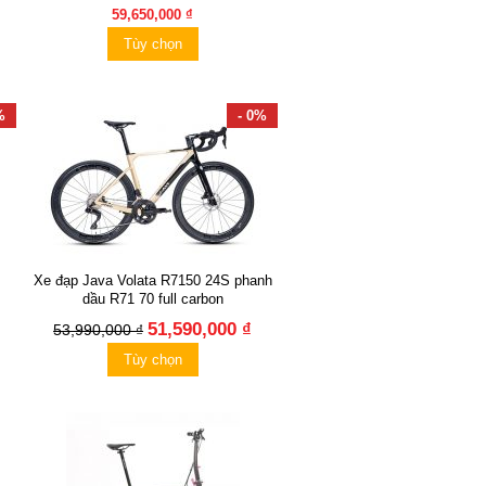
59,650,000 ₫
Tùy chọn
%
- 0%
Xe đạp Java Volata R7150 24S phanh
dầu R71 70 full carbon
51,590,000 ₫
53,990,000 ₫
Tùy chọn