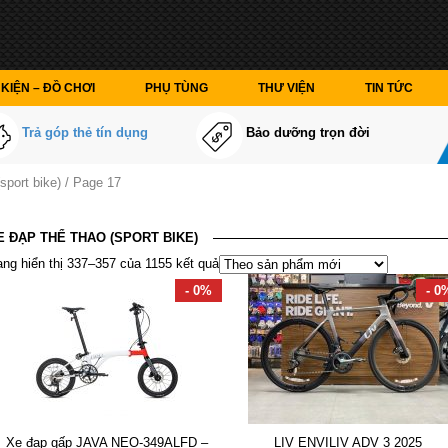
KIỆN – ĐỒ CHƠI
PHỤ TÙNG
THƯ VIỆN
TIN TỨC
Trả góp thẻ tín dụng
Bảo dưỡng trọn đời
sport bike) / Page 17
E ĐẠP THỂ THAO (SPORT BIKE)
ng hiển thị 337–357 của 1155 kết quả
- 0%
- 0
Xe đạp gấp JAVA NEO-349ALFD –
LIV ENVILIV ADV 3 2025