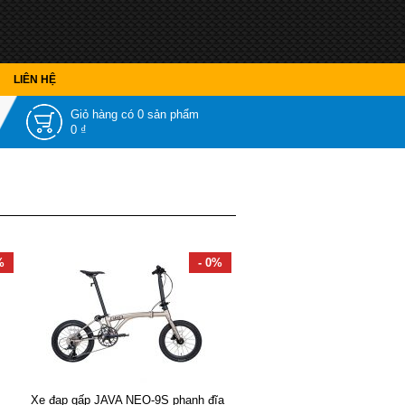
LIÊN HỆ
Giỏ hàng có
0 sản phẩm
0 ₫
%
- 0%
Xe đạp gấp JAVA NEO-9S phanh đĩa