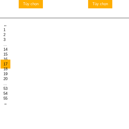
Tùy chọn
Tùy chọn
←
1
2
3
...
14
15
16
17
18
19
20
...
53
54
55
→