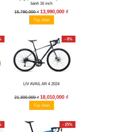
bánh 16 inch
13,990,000 ₫
15,790,000 ₫
Tùy chọn
%
- 0%
LIV AVAIL AR 4 2024
18,010,000 ₫
21,300,000 ₫
Tùy chọn
%
- 25%