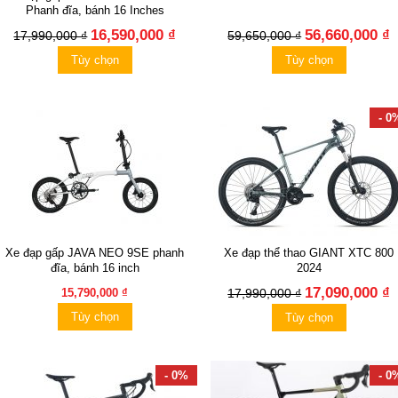
Phanh đĩa, bánh 16 Inches
16,590,000 ₫
56,660,000 ₫
17,990,000 ₫
59,650,000 ₫
Tùy chọn
Tùy chọn
- 0
Xe đạp gấp JAVA NEO 9SE phanh
Xe đạp thể thao GIANT XTC 800
đĩa, bánh 16 inch
2024
17,090,000 ₫
15,790,000 ₫
17,990,000 ₫
Tùy chọn
Tùy chọn
- 0%
- 0