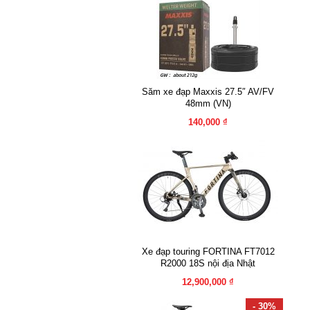
Săm xe đạp Maxxis 27.5″ AV/FV
48mm (VN)
140,000 ₫
Xe đạp touring FORTINA FT7012
R2000 18S nội địa Nhật
12,900,000 ₫
- 30%