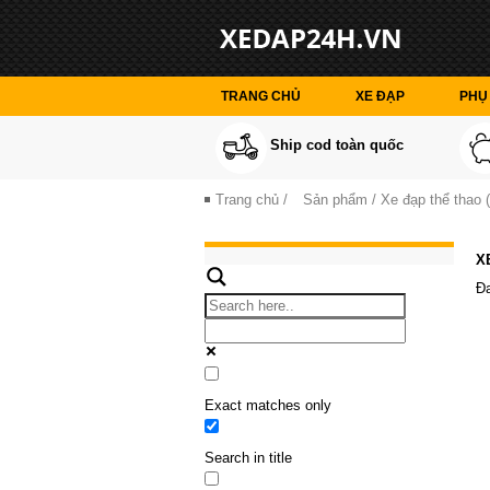
TRANG CHỦ
XE ĐẠP
PHỤ 
Ship cod toàn quốc
Trang chủ
/
Sản phẩm
/ Xe đạp thể thao (
X
Đa
Exact matches only
Search in title