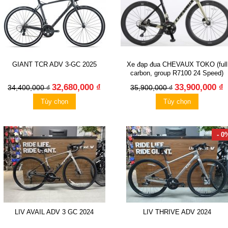
GIANT TCR ADV 3-GC 2025
Xe đạp đua CHEVAUX TOKO (full
carbon, group R7100 24 Speed)
32,680,000 ₫
33,900,000 ₫
34,400,000 ₫
35,900,000 ₫
Tùy chọn
Tùy chọn
- 0
LIV AVAIL ADV 3 GC 2024
LIV THRIVE ADV 2024