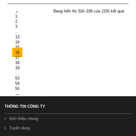
←
Đang hiển thị 316–336 của 1155 kết quả
1
2
3
...
13
14
15
16
17
18
19
...
53
54
55
→
THÔNG TIN CÔNG TY
Giới thiệu chung
Tuyển dụng