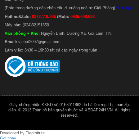
(Phía trong đường dẫn chân cầu đi xuống ngã tư Giải Phóng)
Đường đi
Hotline&Zalo:
0972.119.886
/Mobi:
0936.008.638
Máy bàn: (024)32151359
Văn phòng + Kho
:
Nguyễn Bình, Dương Xá, Gia Lâm, HN.
Email:
vietxd2007@gmail.com
Làm việc:
8h30 – 19h30 tất cả các ngày trong tuần
Giấy chứng nhận ĐKKD số 01F8011862 do bà Dương Thị Loan đại
diện. © 2013 Toàn bộ bản quyền thuộc về XEDAP24H.VN. All rights
reserved.
Developed by
Tiepthitute
Gọi ngay