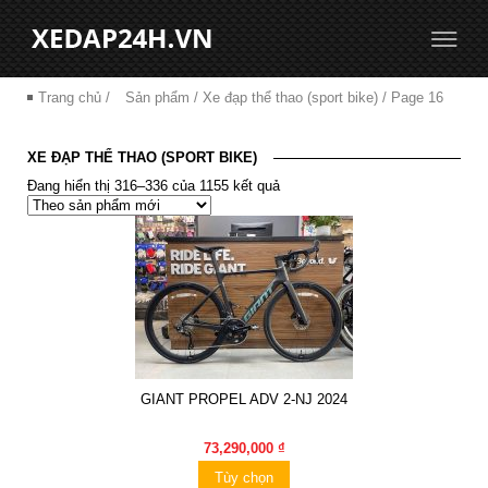
Trang chủ
/
Sản phẩm
/ Xe đạp thể thao (sport bike) / Page 16
XE ĐẠP THỂ THAO (SPORT BIKE)
Đang hiển thị 316–336 của 1155 kết quả
GIANT PROPEL ADV 2-NJ 2024
73,290,000 ₫
Tùy chọn