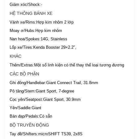
Giảm xóc/Shock:-
HỆ THỐNG BÁNH XE
Vành xe/Rims:Hợp kim nhôm 2 lớp
Moay ơ/Hubs:Hợp kim nhôm
Nan hoa/Spokes:14G, Stainless
Lốp xe/Tires:Kenda Booster 29×2.2″,
KHÁC
Thêm/Extras:Một số linh kiện có thể thay thế loại tương đương
CÁC BỘ PHẬN
Ghi đông/Handlebar:Giant Connect Trail, 31.8mm
Pô tăng/Stem:Giant Sport, 7-degree
Cọc yên/Seatpost:Giant Sport, 30.9mm
Yên/Saddle:Giant
Bàn đạp/Pedals:Có sẵn
BỘ TRUYỀN ĐỘNG
Tay đề/Shifters:microSHIFT TS39, 2x8S