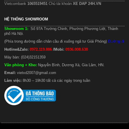
Vietcombank
1065519451
Chủ tài khoản
XE DAP 24H.VN
HỆ THỐNG SHOWROOM
Showroom 1:
Số 97A Trường Chinh, Phường Phương Liệt, Thành
phố Hà Nội.
(Phía trong đường dẫn chân cầu đi xuống ngã tư Giải Phóng)
Đường đi
Hotline&Zalo:
0972.119.886
/Mobi:
0936.008.638
Máy bàn: (024)32151359
Văn phòng + Kho
:
Nguyễn Bình, Dương Xá, Gia Lâm, HN.
Email:
vietxd2007@gmail.com
Làm việc:
8h30 – 19h30 tất cả các ngày trong tuần