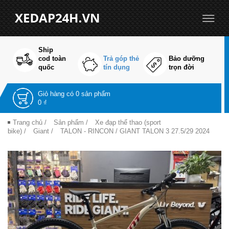
Ship
cod toàn
Trả góp thẻ
Bảo dưỡng
quốc
tín dụng
trọn đời
Giỏ hàng có
0 sản phẩm
0 ₫
Trang chủ
/
Sản phẩm
/
Xe đạp thể thao (sport
bike)
/
Giant
/
TALON - RINCON
/ GIANT TALON 3 27.5/29 2024