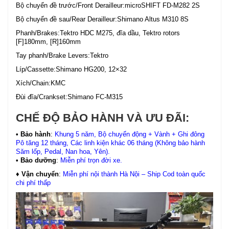
Bộ chuyển đề trước/Front Derailleur:microSHIFT FD-M282 2S
Bộ chuyển đề sau/Rear Derailleur:Shimano Altus M310 8S
Phanh/Brakes:Tektro HDC M275, đĩa dầu, Tektro rotors
[F]180mm, [R]160mm
Tay phanh/Brake Levers:Tektro
Líp/Cassette:Shimano HG200, 12×32
Xích/Chain:KMC
Đùi đĩa/Crankset:Shimano FC-M315
CHẾ ĐỘ BẢO HÀNH VÀ ƯU ĐÃI:
• Bảo hành
:
Khung 5 năm, Bộ chuyển động + Vành + Ghi đông
Pô tăng 12 tháng, Các linh kiện khác 06 tháng (Không bảo hành
Săm lốp, Pedal, Nan hoa, Yên).
• Bảo dưỡng
:
Miễn phí trọn đời xe.
♦ Vận chuyển
:
Miễn phí nội thành Hà Nội – Ship Cod toàn quốc
chi phí thấp