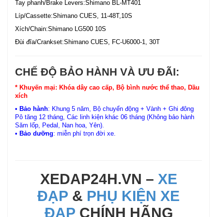
Tay phanh/Brake Levers:Shimano BL-MT401
Líp/Cassette:Shimano CUES, 11-48T,10S
Xích/Chain:Shimano LG500 10S
Đùi đĩa/Crankset:Shimano CUES, FC-U6000-1, 30T
CHẾ ĐỘ BẢO HÀNH VÀ ƯU ĐÃI:
* Khuyến mại: Khóa dây cao cấp, Bộ bình nước thể thao, Dầu
xích
• Bảo hành
: Khung 5 năm, Bộ chuyển động + Vành + Ghi đông
Pô tăng 12 tháng, Các linh kiện khác 06 tháng (Không bảo hành
Săm lốp, Pedal, Nan hoa, Yên).
• Bảo dưỡng
: miễn phí trọn đời xe.
XEDAP24H.VN –
XE
ĐẠP
&
PHỤ KIỆN XE
ĐẠP
CHÍNH HÃNG