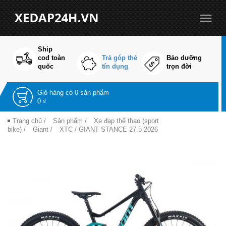
Ship
cod toàn
Trả góp thẻ
Bảo dưỡng
quốc
tín dụng
trọn đời
Giỏ hàng có
0 sản phẩm
0 ₫
Trang chủ
/
Sản phẩm
/
Xe đạp thể thao (sport
bike)
/
Giant
/
XTC
/ GIANT STANCE 27.5 2026