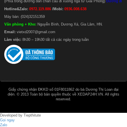
(Phía trong đường dẫn chân cầu đi xuống ngã tư Giải Phóng)
Đường đi
Hotline&Zalo:
0972.119.886
/Mobi:
0936.008.638
Máy bàn: (024)32151359
Văn phòng + Kho
:
Nguyễn Bình, Dương Xá, Gia Lâm, HN.
Email:
vietxd2007@gmail.com
Làm việc:
8h30 – 19h30 tất cả các ngày trong tuần
Giấy chứng nhận ĐKKD số 01F8011862 do bà Dương Thị Loan đại
diện. © 2013 Toàn bộ bản quyền thuộc về XEDAP24H.VN. All rights
reserved.
Developed by
Tiepthitute
Gọi ngay
Zalo