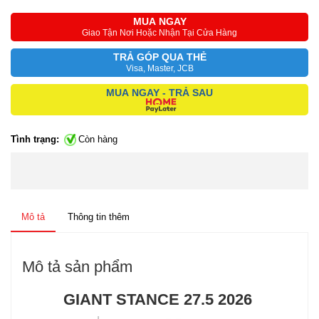
MUA NGAY
Giao Tận Nơi Hoặc Nhận Tại Cửa Hàng
TRẢ GÓP QUA THẺ
Visa, Master, JCB
MUA NGAY - TRẢ SAU
Tình trạng:
Còn hàng
Mô tả
Thông tin thêm
Mô tả sản phẩm
GIANT STANCE 27.5 2026