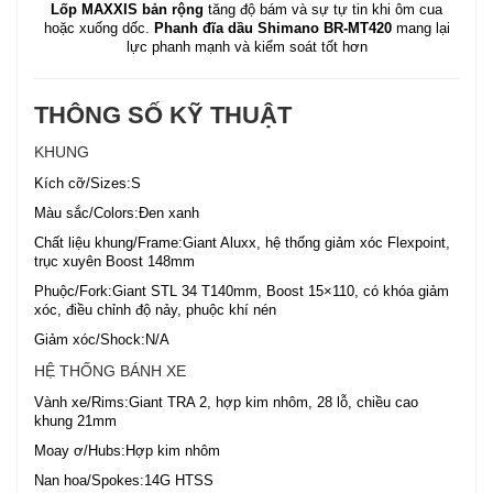
Lốp MAXXIS bản rộng
tăng độ bám và sự tự tin khi ôm cua
hoặc xuống dốc.
Phanh đĩa dầu Shimano BR-MT420
mang lại
lực phanh mạnh và kiểm soát tốt hơn
THÔNG SỐ KỸ THUẬT
KHUNG
Kích cỡ/Sizes:S
Màu sắc/Colors:Đen xanh
Chất liệu khung/Frame:Giant Aluxx, hệ thống giảm xóc Flexpoint,
trục xuyên Boost 148mm
Phuộc/Fork:Giant STL 34 T140mm, Boost 15×110, có khóa giảm
xóc, điều chỉnh độ nảy, phuộc khí nén
Giảm xóc/Shock:N/A
HỆ THỐNG BÁNH XE
Vành xe/Rims:Giant TRA 2, hợp kim nhôm, 28 lỗ, chiều cao
khung 21mm
Moay ơ/Hubs:Hợp kim nhôm
Nan hoa/Spokes:14G HTSS