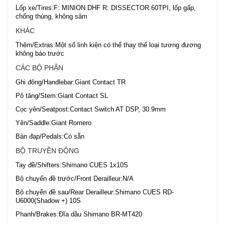
Lốp xe/Tires:F: MINION DHF R: DISSECTOR 60TPI, lốp gấp,
chống thủng, không săm
KHÁC
Thêm/Extras:Một số linh kiện có thể thay thế loại tương đương
không báo trước
CÁC BỘ PHẬN
Ghi đông/Handlebar:Giant Contact TR
Pô tăng/Stem:Giant Contact SL
Cọc yên/Seatpost:Contact Switch AT DSP, 30.9mm
Yên/Saddle:Giant Romero
Bàn đạp/Pedals:Có sẵn
BỘ TRUYỀN ĐỘNG
Tay đề/Shifters:Shimano CUES 1x10S
Bộ chuyển đề trước/Front Derailleur:N/A
Bộ chuyển đề sau/Rear Derailleur:Shimano CUES RD-
U6000(Shadow +) 10S
Phanh/Brakes:Đĩa dầu Shimano BR-MT420