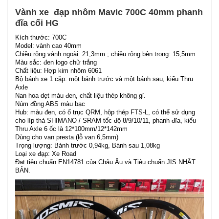
Vành xe đạp nhôm Mavic 700C 40mm phanh
đĩa cối HG
Kích thước: 700C
Model: vành cao 40mm
Chiều rộng vành ngoài: 21,3mm ; chiều rộng bên trong: 15,5mm
Màu sắc: đen logo chữ trắng
Chất liệu: Hợp kim nhôm 6061
Bộ bánh xe 1 cặp: một bánh trước và một bánh sau, kiểu Thru
Axle
Nan hoa dẹt màu đen, chất liệu thép không gỉ.
Núm đồng ABS màu bạc
Hub: màu đen, có ổ trục QRM, hộp thép FTS-L, có thể sử dụng
cho líp thả SHIMANO / SRAM tốc độ 8/9/10/11, phanh đĩa, kiểu
Thru Axle 6 ốc là 12*100mm/12*142mm
Dùng cho van presta (lỗ van 6,5mm)
Trọng lượng: Bánh trước 0,94kg, Bánh sau 1,08kg
Loại xe đạp: Xe Road
Đạt tiêu chuẩn EN14781 của Châu Âu và Tiêu chuẩn JIS NHẬT
BẢN.