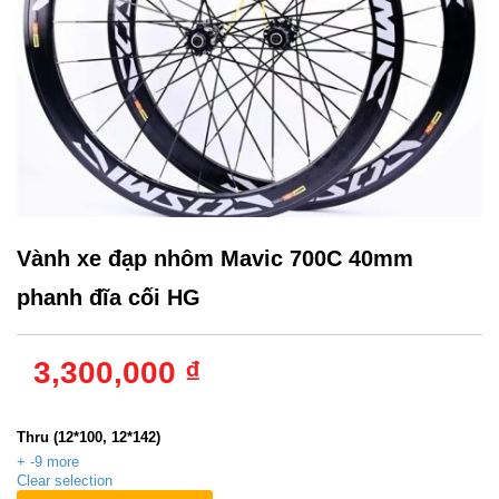
Vành xe đạp nhôm Mavic 700C 40mm
phanh đĩa cối HG
3,300,000 ₫
Thông số
:
Thru (12*100, 12*142)
+ -9 more
Clear selection