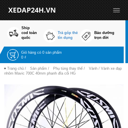
Ship
cod toàn
Trả góp thẻ
Bảo dưỡng
quốc
tín dụng
trọn đời
Giỏ hàng có
0 sản phẩm
0 ₫
Trang chủ
/
Sản phẩm
/
Phụ tùng thay thế
/
Vành
/ Vành xe đạp
nhôm Mavic 700C 40mm phanh đĩa cối HG