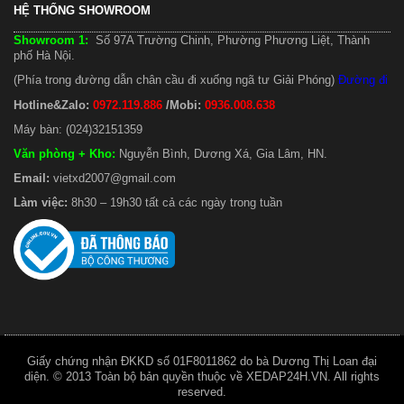
HỆ THỐNG SHOWROOM
Showroom 1:
Số 97A Trường Chinh, Phường Phương Liệt, Thành
phố Hà Nội.
(Phía trong đường dẫn chân cầu đi xuống ngã tư Giải Phóng)
Đường đi
Hotline&Zalo:
0972.119.886
/Mobi:
0936.008.638
Máy bàn: (024)32151359
Văn phòng + Kho
:
Nguyễn Bình, Dương Xá, Gia Lâm, HN.
Email:
vietxd2007@gmail.com
Làm việc:
8h30 – 19h30 tất cả các ngày trong tuần
Giấy chứng nhận ĐKKD số 01F8011862 do bà Dương Thị Loan đại
diện. © 2013 Toàn bộ bản quyền thuộc về XEDAP24H.VN. All rights
reserved.