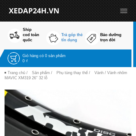
Ship
cod toàn
Trả góp thẻ
Bảo dưỡng
quốc
tín dụng
trọn đời
Giỏ hàng có
0 sản phẩm
0 ₫
Trang chủ
/
Sản phẩm
/
Phụ tùng thay thế
/
Vành
/ Vành nhôm
MAVIC XM319 26″ 32 lỗ