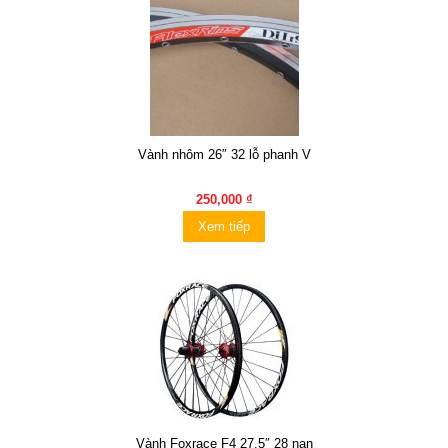
Vành nhôm 26″ 32 lỗ phanh V
250,000 ₫
Xem tiếp
Vành Foxrace F4 27.5″ 28 nan