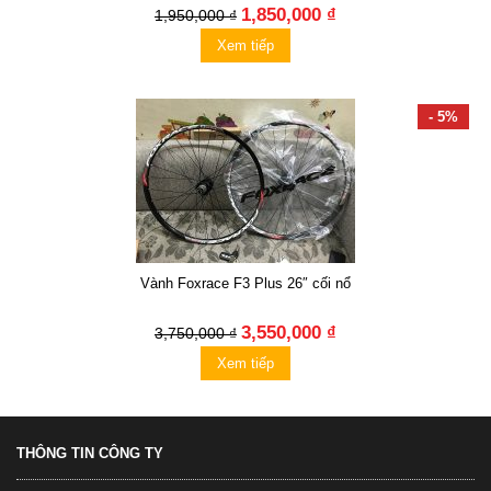
1,850,000 ₫
1,950,000 ₫
Xem tiếp
- 5%
Vành Foxrace F3 Plus 26″ cối nổ
3,550,000 ₫
3,750,000 ₫
Xem tiếp
THÔNG TIN CÔNG TY