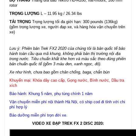
BỘ THẮNG
Thắng đĩa dầu Tektro HD-R280, flat-mount, 160 mm
rotor
TRỌNG LƯỢNG
L – 11.95 kg / 26.34 lbs
TẢI TRỌNG
Trọng lượng tối đa giới hạn: 300 pounds (136kg)
(gồm trọng lượng xe, người đạp xe, và hàng hóa vận chuyển trên
xe)
Lưu ý: Phiên bản Trek FX2 2020 của chúng tôi là bản quốc tế bảo
hành toàn cầu qua mã khung, không phải bản thị trường nội địa
trong nước. Tiêu chuẩn khắt khe hơn và màu sắc theo đúng phiên
bản chuẩn quốc tế (gồm 3 màu đen, xanh ngọc, đỏ).
Xe như hình, chưa bao gồm chân chống, baga, chắn bùn
Khuyến mại: Khóa dây cao cấp, Gọng nước, Bình nước, Dầu tra
xích
Bảo hành: Khung 5 năm, phụ tùng chính 1 năm
Vận chuyển miễn phí nội thành Hà Nội, có ship cod đi tỉnh với chi
phí hợp lý
Bảo dưỡng miễn phí trọn đời xe.
VIDEO XE ĐẠP TREK FX 2 DISC 2020: