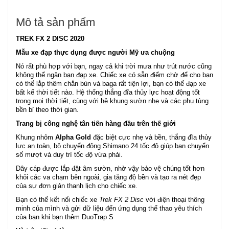
Mô tả sản phẩm
TREK FX 2 DISC 2020
Mẫu xe đạp thực dụng được người Mỹ ưa chuộng
Nó rất phù hợp với bạn, ngay cả khi trời mưa như trút nước cũng
không thể ngăn bạn đạp xe. Chiếc xe có sẵn điểm chờ để cho bạn
có thể lắp thêm chắn bùn và baga rất tiện lợi, bạn có thể đạp xe
bất kể thời tiết nào. Hệ thống thắng đĩa thủy lực hoạt động tốt
trong mọi thời tiết, cùng với hệ khung sườn nhẹ và các phụ tùng
bền bỉ theo thời gian.
Trang bị công nghệ tân tiến hàng đầu trên thế giới
Khung nhôm
Alpha Gold
đặc biệt cực nhẹ và bền, thắng đĩa thủy
lực an toàn, bộ chuyển động Shimano 24 tốc độ giúp bạn chuyển
số mượt và duy trì tốc độ vừa phải.
Dây cáp được lắp đặt âm sườn, nhờ vậy bảo vệ chúng tốt hơn
khỏi các va chạm bên ngoài, gia tăng độ bền và tạo ra nét đẹp
của sự đơn giản thanh lịch cho chiếc xe.
Bạn có thể kết nối chiếc xe
Trek FX 2 Disc
với điện thoại thông
minh của mình và gửi dữ liệu đến ứng dụng thể thao yêu thích
của bạn khi bạn thêm DuoTrap S