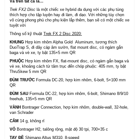
Và trên tất cả là…
Trek FX2 Disc
là một chiếc xe hybrid đa dụng với các phụ tùng
thích hợp cho tập luyện hay đi làm, đi dạo. Với những tùy chọn
vô cùng phong phú cho phụ kiện lắp thêm, bạn sẽ có một chiếc xe
tuyệt vời
Thông số kỹ thuật
Trek FX 2 Disc 2020:
KHUNG
Hợp kim nhôm Alpha Gold Aluminum, tương thích
DuoTrap S, đi dây cáp âm sườn, flat mount disc, có ngàm gắn
baga và vè xe, ty bật 135×5 mm QR
PHUỘC
Hợp kim nhôm FX, flat-mount disc, có ngàm gắn baga và
vè xe, khoảng cách từ tâm trục đến chóp phuộc: 405 mm, ty bật
ThruSkew 5 mm QR
ĐÙM TRƯỚC
Formula DC-20, hợp kim nhôm, 6-bolt, 5×100 mm
QR
ĐÙM SAU
Formula DC-22, hợp kim nhôm, 6-bolt, Shimano 8/9/10
freehub, 135×5 mm QR
VÀNH
Bontrager Connection, hợp kim nhôm, double-wall, 32-hole,
van Schrader
CĂM
14 g, không rỉ
VỎ
Bontrager H2, talông rộng, mật độ 30 tpi, 700×35 c
TAY ĐỀ
Shimano Altus M310, 8-speed