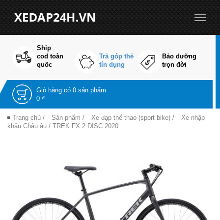
Ship
cod toàn
Trả góp thẻ
Bảo dưỡng
quốc
tín dụng
trọn đời
Giỏ hàng có
0 sản phẩm
0 ₫
Trang chủ
/
Sản phẩm
/
Xe đạp thể thao (sport bike)
/
Xe nhập
khẩu Châu âu
/ TREK FX 2 DISC 2020