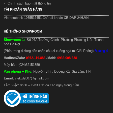
Chính sách bảo mật thông tin
TÀI KHOẢN NGÂN HÀNG
Vietcombank
1065519451
Chủ tài khoản
XE DAP 24H.VN
HỆ THỐNG SHOWROOM
Showroom 1:
Số 97A Trường Chinh, Phường Phương Liệt, Thành
phố Hà Nội.
(Phía trong đường dẫn chân cầu đi xuống ngã tư Giải Phóng)
Đường đi
Hotline&Zalo:
0972.119.886
/Mobi:
0936.008.638
Máy bàn: (024)32151359
Văn phòng + Kho
:
Nguyễn Bình, Dương Xá, Gia Lâm, HN.
Email:
vietxd2007@gmail.com
Làm việc:
8h30 – 19h30 tất cả các ngày trong tuần