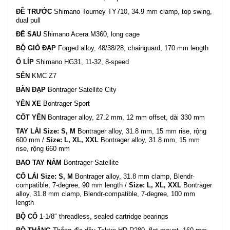
ĐỀ TRƯỚC
Shimano Tourney TY710, 34.9 mm clamp, top swing,
dual pull
ĐỀ SAU
Shimano Acera M360, long cage
BỘ GIÒ ĐẠP
Forged alloy, 48/38/28, chainguard, 170 mm length
Ổ LÍP
Shimano HG31, 11-32, 8-speed
SÊN
KMC Z7
BÀN ĐẠP
Bontrager Satellite City
YÊN XE
Bontrager Sport
CỐT YÊN
Bontrager alloy, 27.2 mm, 12 mm offset, dài 330 mm
TAY LÁI
Size: S, M
Bontrager alloy, 31.8 mm, 15 mm rise, rộng
600 mm /
Size: L, XL, XXL
Bontrager alloy, 31.8 mm, 15 mm
rise, rộng 660 mm
BAO TAY NẮM
Bontrager Satellite
CỔ LÁI
Size: S, M
Bontrager alloy, 31.8 mm clamp, Blendr-
compatible, 7-degree, 90 mm length /
Size: L, XL, XXL
Bontrager
alloy, 31.8 mm clamp, Blendr-compatible, 7-degree, 100 mm
length
BỘ CỔ
1-1/8″ threadless, sealed cartridge bearings