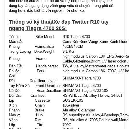
học như xe đua để cho tốc độ và sự nhẹ nhàng, nhưng lại sử
dụng tay lái ngang dạng vểnh giúp việc di chuyển trong phố dễ
dàng hơn, đặc biệt là với người mới chơi xe.
Thông số kỹ thuật
Xe đạp Twitter R10 tay
ngang Tiagra 4700 20S:
Tên xe Bike.Model
R10 Tiagra 4700
Màu sắc
Cam/ Đỏ/ Đen/ Vàng/ Xám/ Xanh blue/ 
Khung Frame.Size
46CM/48CM
Trọng Lượng Bike.Weight
9,1 KG
high modulus Carbon 18K,EPS,Aero-Rac
Khung Frame
Cable,Glittering&Bright,UV laser colorfu
Dàn Đầu Handelbarset
TW, Alu alloy,Matte&water decals,oblat
Phuộc Fork
high modulus Carbon 18K, 700C, UV lase
Gạt
SHIMANO-Tiagra 4700
Đĩa Derailleur Lever
Tay Bấm Xả Front Derailleur
SHIMANO-Tiagra 4700
Củ Đề Rear Derailleur
SHIMANO-Tiagra 4700 10S
Đùi Đĩa Crankset
RS-WHELL, AL alloy Hollow, 34-50T
Líp Cassette
SUGEK-10S
Xích Chain
10S/silver
Phanh Brake
Alu alloy C-clamper
May ơ Hub
RS superlight Alu alloy,4-Bearings,Thro
Vành Rim
RS, Alu alloy AL7005,Double wall,Matte
Lốp Tire
700C