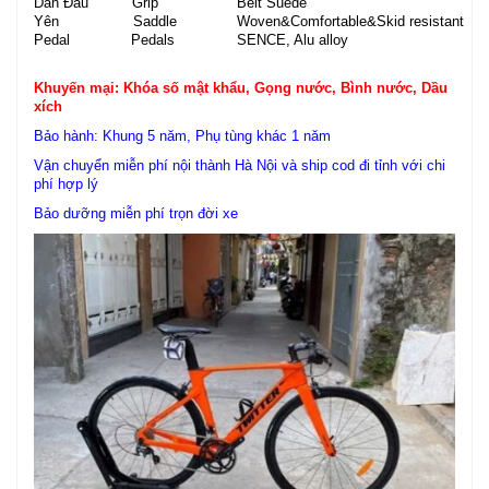
Dàn Đầu Grip
Belt Suede
Yên Saddle
Woven&Comfortable&Skid resistant
Pedal Pedals
SENCE, Alu alloy
Khuyến mại: Khóa số mật khẩu, Gọng nước, Bình nước, Dầu
xích
Bảo hành: Khung 5 năm, Phụ tùng khác 1 năm
Vận chuyển miễn phí nội thành Hà Nội và ship cod đi tỉnh với chi
phí hợp lý
Bảo dưỡng miễn phí trọn đời xe