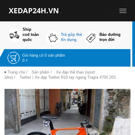
Ship
cod toàn
Trả góp thẻ
Bảo dưỡng
quốc
tín dụng
trọn đời
Giỏ hàng có
0 sản phẩm
0 ₫
Trang chủ
/
Sản phẩm
/
Xe đạp thể thao (sport
bike)
/
Twitter
/ Xe đạp Twitter R10 tay ngang Tiagra 4700 20S