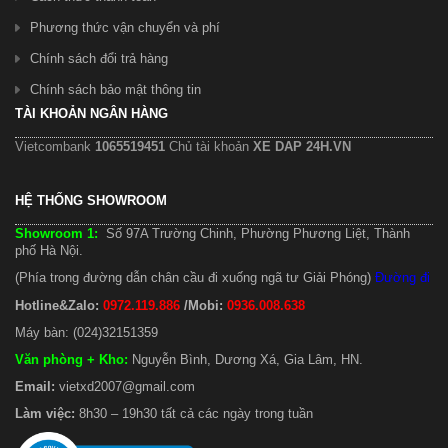
Phương thức vận chuyển và phí
Chính sách đổi trả hàng
Chính sách bảo mật thông tin
TÀI KHOẢN NGÂN HÀNG
Vietcombank
1065519451
Chủ tài khoản
XE DAP 24H.VN
HỆ THỐNG SHOWROOM
Showroom 1:
Số 97A Trường Chinh, Phường Phương Liệt, Thành
phố Hà Nội.
(Phía trong đường dẫn chân cầu đi xuống ngã tư Giải Phóng)
Đường đi
Hotline&Zalo:
0972.119.886
/Mobi:
0936.008.638
Máy bàn: (024)32151359
Văn phòng + Kho
:
Nguyễn Bình, Dương Xá, Gia Lâm, HN.
Email:
vietxd2007@gmail.com
Làm việc:
8h30 – 19h30 tất cả các ngày trong tuần