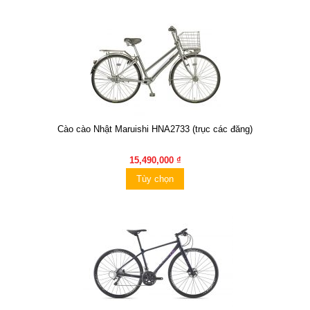
Cào cào Nhật Maruishi HNA2733 (trục các đăng)
15,490,000 ₫
Tùy chọn