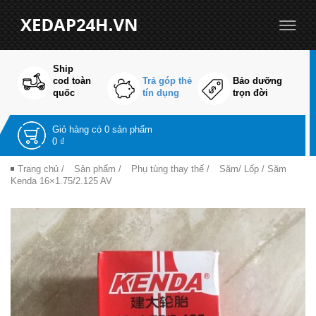
Ship
cod toàn
Trả góp thẻ
Bảo dưỡng
quốc
tín dụng
trọn đời
Giỏ hàng có
0 sản phẩm
0 ₫
Trang chủ
/
Sản phẩm
/
Phụ tùng thay thế
/
Săm/ Lốp
/ Săm
Kenda 16×1.75/2.125 AV