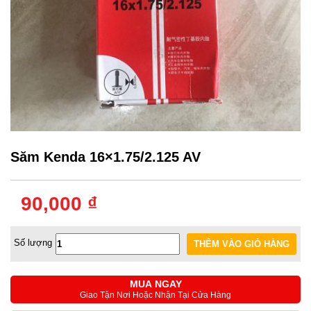
Săm Kenda 16×1.75/2.125 AV
90,000 ₫
Số lượng
MUA NGAY
Giao Tận Nơi Hoặc Nhận Tại Cửa Hàng