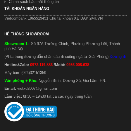
Chính sách bảo mật thông tin
TÀI KHOẢN NGÂN HÀNG
Vietcombank
1065519451
Chủ tài khoản
XE DAP 24H.VN
HỆ THỐNG SHOWROOM
Showroom 1:
Số 97A Trường Chinh, Phường Phương Liệt, Thành
phố Hà Nội.
(Phía trong đường dẫn chân cầu đi xuống ngã tư Giải Phóng)
Đường đi
Hotline&Zalo:
0972.119.886
/Mobi:
0936.008.638
Máy bàn: (024)32151359
Văn phòng + Kho
:
Nguyễn Bình, Dương Xá, Gia Lâm, HN.
Email:
vietxd2007@gmail.com
Làm việc:
8h30 – 19h30 tất cả các ngày trong tuần