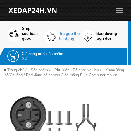
Ship
cod toàn
Trả góp thẻ
Bảo dưỡng
quốc
tín dụng
trọn đời
Giỏ hàng có
0 sản phẩm
0 ₫
Trang chủ
/
Sản phẩm
/
Phụ kiện - Đồ chơi xe đạp
/
Khóa/Đồng
hồ/Chuông
/ Pad đồng hồ carbon 2 ốc thẳng Bike Computer Mount