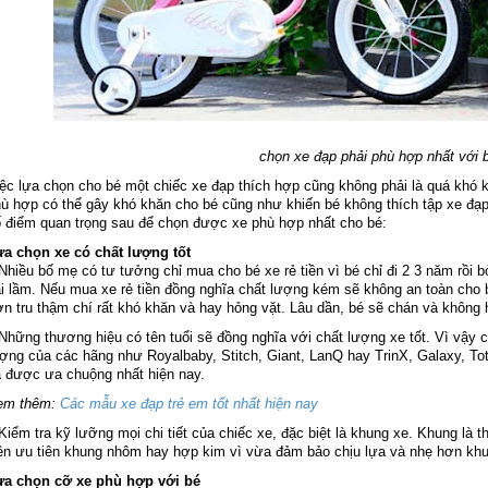
chọn xe đạp phải phù hợp nhất với 
ệc lựa chọn cho bé một chiếc xe đạp thích hợp cũng không phải là quá khó 
ù hợp có thể gây khó khăn cho bé cũng như khiến bé không thích tập xe đạp
 điểm quan trọng sau để chọn được xe phù hợp nhất cho bé:
a chọn xe có chất lượng tốt
Nhiều bố mẹ có tư tưởng chỉ mua cho bé xe rẻ tiền vì bé chỉ đi 2 3 năm rồi 
i lầm. Nếu mua xe rẻ tiền đồng nghĩa chất lượng kém sẽ không an toàn cho
ơn tru thậm chí rất khó khăn và hay hỏng vặt. Lâu dần, bé sẽ chán và không 
Những thương hiệu có tên tuổi sẽ đồng nghĩa với chất lượng xe tốt. Vì vậy
ợng của các hãng như Royalbaby, Stitch, Giant, LanQ hay TrinX, Galaxy, T
 được ưa chuộng nhất hiện nay.
em thêm:
Các mẫu xe đạp trẻ em tốt nhất hiện nay
Kiểm tra kỹ lưỡng mọi chi tiết của chiếc xe, đặc biệt là khung xe. Khung là 
n ưu tiên khung nhôm hay hợp kim vì vừa đảm bảo chịu lựa và nhẹ hơn khu
ựa chọn cỡ xe phù hợp với bé