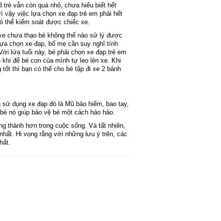
 trẻ vẫn còn quá nhỏ, chưa hiểu biết hết
ì vậy việc lựa chọn xe đạp trẻ em phải hết
ó thể kiểm soát được chiếc xe.
i xe chưa thạo bé không thể nào sử lý được
lựa chọn xe đạp, bố mẹ cần suy nghĩ tính
ới lứa tuổi này, bé phải chọn xe đạp trẻ em
khi để bé con của mình tự leo lên xe. Khi
tốt thì bạn có thể cho bé tập đi xe 2 bánh
 sử dụng xe đạp đó là Mũ bảo hiểm, bao tay,
 bé nó giúp bảo vệ bé một cách hào hảo.
ng thành hơn trong cuộc sống. Và tất nhiên,
ất. Hi vọng rằng với những lưu ý trên, các
hất.