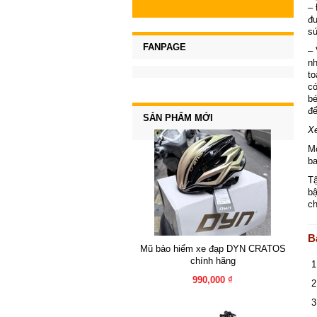
– 
đư
sứ
FANPAGE
– 
nh
to
có
bé
để
SẢN PHẨM MỚI
X
Mộ
ba
Tậ
bậ
ch
B
Mũ bảo hiểm xe đạp DYN CRATOS
chính hãng
990,000 ₫