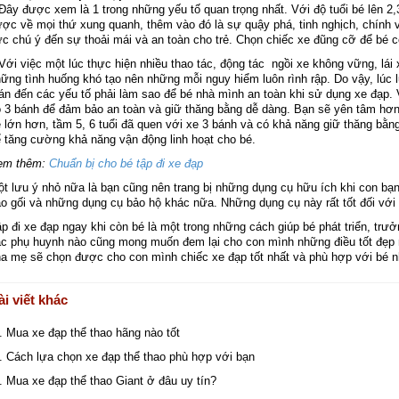
Đây được xem là 1 trong những yếu tố quan trọng nhất. Với độ tuổi bé lên 2,3
ợc về mọi thứ xung quanh, thêm vào đó là sự quậy phá, tinh nghịch, chính v
c chú ý đến sự thoải mái và an toàn cho trẻ. Chọn chiếc xe đũng cỡ để bé c
Với việc một lúc thực hiện nhiều thao tác, động tác ngồi xe không vững, lá
ững tình huống khó tạo nên những mỗi nguy hiểm luôn rình rập. Do vậy, lúc 
án đến các yếu tố phải làm sao để bé nhà mình an toàn khi sử dụng xe đạp. V
 3 bánh để đảm bảo an toàn và giữ thăng bằng dễ dàng. Bạn sẽ yên tâm hơn 
 lớn hơn, tầm 5, 6 tuổi đã quen với xe 3 bánh và có khả năng giữ thăng bằng 
 tăng cường khả năng vận động linh hoạt cho bé.
em thêm:
Chuẩn bị cho bé tập đi xe đạp
t lưu ý nhỏ nữa là bạn cũng nên trang bị những dụng cụ hữu ích khi con bạn
o gối và những dụng cụ bảo hộ khác nữa. Những dụng cụ này rất tốt đối với
p đi xe đạp ngay khi còn bé là một trong những cách giúp bé phát triển, trưở
c phụ huynh nào cũng mong muốn đem lại cho con mình những điều tốt đẹp nh
a mẹ sẽ chọn được cho con mình chiếc xe đạp tốt nhất và phù hợp với bé n
ài viết khác
Mua xe đạp thể thao hãng nào tốt
Cách lựa chọn xe đạp thể thao phù hợp với bạn
Mua xe đạp thể thao Giant ở đâu uy tín?