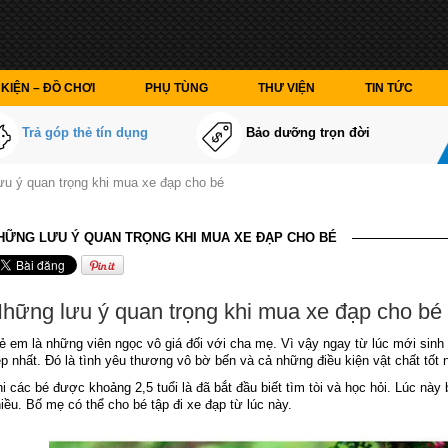
KIỆN – ĐỒ CHƠI
PHỤ TÙNG
THƯ VIỆN
TIN TỨC
Trả góp thẻ tín dụng
Bảo dưỡng trọn đời
u ý quan trọng khi mua xe đạp cho bé
HỮNG LƯU Ý QUAN TRỌNG KHI MUA XE ĐẠP CHO BÉ
hững lưu ý quan trọng khi mua xe đạp cho bé
ẻ em là những viên ngọc vô giá đối với cha mẹ. Vì vậy ngay từ lúc mới sinh
p nhất. Đó là tình yêu thương vô bờ bến và cả những điều kiện vật chất tốt n
i các bé được khoảng 2,5 tuổi là đã bắt đầu biết tìm tòi và học hỏi. Lúc này
iều. Bố mẹ có thể cho bé tập đi xe đạp từ lúc này.