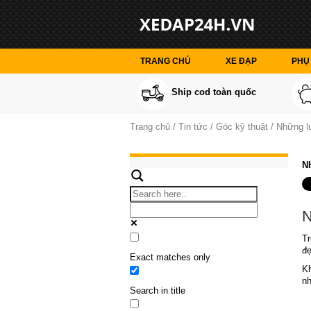
TRANG CHỦ
XE ĐẠP
PHỤ 
Ship cod toàn quốc
Trang chủ
Tin tức
Góc kỹ thuật
Những lư
N
N
Tr
đẹ
Exact matches only
Kh
nh
Search in title