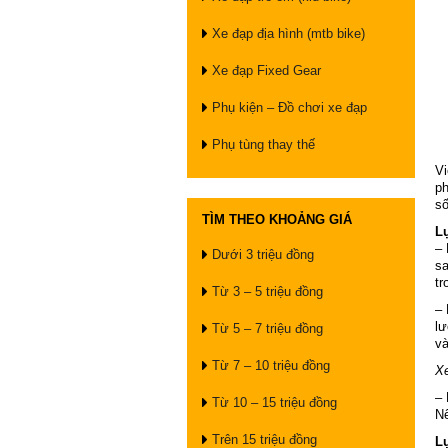
Xe đạp địa hình (mtb bike)
Xe đạp Fixed Gear
Phụ kiện – Đồ chơi xe đạp
Phụ tùng thay thế
Vi
ph
số
TÌM THEO KHOẢNG GIÁ
Lự
– 
Dưới 3 triệu đồng
sa
tr
Từ 3 – 5 triệu đồng
– 
lư
Từ 5 – 7 triệu đồng
và
Từ 7 – 10 triệu đồng
X
– 
Từ 10 – 15 triệu đồng
Nê
Trên 15 triệu đồng
L