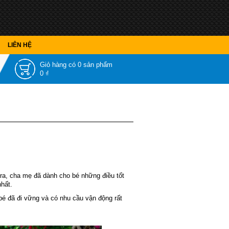
LIÊN HỆ
Giỏ hàng có
0 sản phẩm
0 ₫
 ra, cha mẹ đã dành cho bé những điều tốt
hất.
 bé đã đi vững và có nhu cầu vận động rất