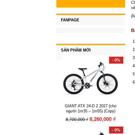
Ch
vẻ
(b
FANPAGE
B
SẢN PHẨM MỚI
- 0%
GIANT ATX 24-D 2 2027 (cho
người 1m35 – 1m55) (Copy)
8,260,000 ₫
8,700,000 ₫
- 0%