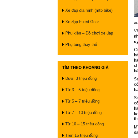
Xe đạp địa hình (mtb bike)
Xe đạp Fixed Gear
xe
V
Phụ kiện – Đồ chơi xe đạp
nh
uy
Phụ tùng thay thế
Có
hà
hà
ch
TÌM THEO KHOẢNG GIÁ
hà
Dưới 3 triệu đồng
Sa
cô
hà
Từ 3 – 5 triệu đồng
Sa
Từ 5 – 7 triệu đồng
có
hà
Từ 7 – 10 triệu đồng
lư
th
Từ 10 – 15 triệu đồng
Mì
da
Trên 15 triệu đồng