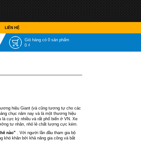
LIÊN HỆ
Giỏ hàng có
0 sản phẩm
0 ₫
thương hiệu Giant (và cũng tương tự cho các
hoảng chục năm nay và là một thương hiệu
ệu là cực kỳ nhiều và rất phổ biến ở VN. Xe
xưởng tư nhân, nhỏ lẻ chất lượng cực kém.
 thế nào”
. Với người lần đầu tham gia bộ
ng khó khăn bởi khả năng gia công và bắt