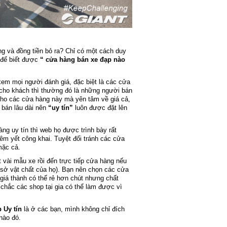
ng và đồng tiền bỏ ra? Chỉ có một cách duy
 để biết được
“ cửa hàng bán xe đạp nào
xem mọi người đánh giá, đặc biệt là các cửa
e cho khách thì thường đó là những người bán
cho các cửa hàng này mà yên tâm về giá cả,
bán lâu dài nên
“uy tín”
luôn được đặt lên
g uy tín thì web họ được trình bày rất
iêm yết công khai. Tuyệt đối tránh các cửa
mặc cả.
vài mẫu xe rồi đến trực tiếp cửa hàng nếu
 sở vật chất của họ). Bạn nên chọn các cửa
giá thành có thể rẻ hơn chút nhưng chất
hắc các shop tại gia có thể làm được vì
 Uy tín
là ở các bạn, mình không chỉ đích
nào đó.