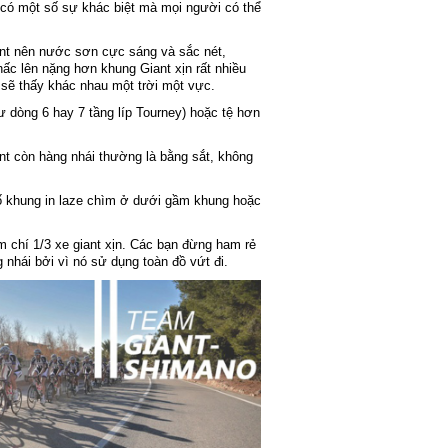
có một số sự khác biệt mà mọi người có thể
ant nên nước sơn cực sáng và sắc nét,
hấc lên nặng hơn khung Giant xịn rất nhiều
 sẽ thấy khác nhau một trời một vực.
 dòng 6 hay 7 tầng líp Tourney) hoặc tệ hơn
ant còn hàng nhái thường là bằng sắt, không
ố khung in laze chìm ở dưới gầm khung hoặc
 chí 1/3 xe giant xịn. Các bạn đừng ham rẻ
 nhái bởi vì nó sử dụng toàn đồ vứt đi.