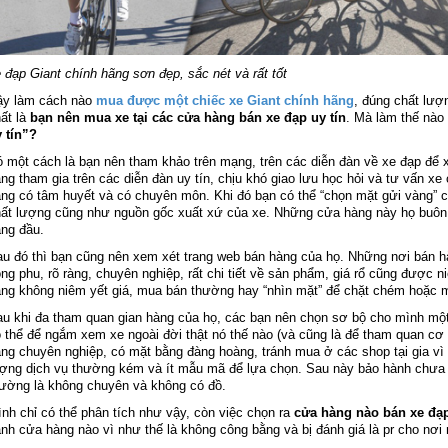
 đạp Giant chính hãng sơn đẹp, sắc nét và rất tốt
ậy làm cách nào
mua được một chiếc xe Giant chính hãng
, đúng chất lượ
ất là
bạn nên mua xe tại các cửa hàng bán xe đạp uy tín
. Mà làm thế nào
 tín”?
 một cách là bạn nên tham khảo trên mạng, trên các diễn đàn về xe đạp để 
ng tham gia trên các diễn đàn uy tín, chịu khó giao lưu học hỏi và tư vấn x
ng có tâm huyết và có chuyên môn. Khi đó bạn có thể “chọn mặt gửi vàng” 
ất lượng cũng như nguồn gốc xuất xứ của xe. Những cửa hàng này họ buôn 
ng đầu.
u đó thì bạn cũng nên xem xét trang web bán hàng của họ. Những nơi bán hàn
ng phu, rõ ràng, chuyên nghiệp, rất chi tiết về sản phẩm, giá rổ cũng được n
ng không niêm yết giá, mua bán thường hay “nhìn mặt” để chặt chém hoặc 
u khi đa tham quan gian hàng của họ, các bạn nên chọn sơ bộ cho mình một 
 thể để ngắm xem xe ngoài đời thật nó thế nào (và cũng là để tham quan cơ
ng chuyên nghiệp, có mặt bằng đàng hoàng, tránh mua ở các shop tại gia vì 
ợng dịch vụ thường kém và ít mẫu mã để lựa chọn. Sau này bảo hành chưa c
ường là không chuyên và không có đồ.
nh chỉ có thể phân tích như vậy, còn việc chọn ra
cửa hàng nào bán xe đạp
nh cửa hàng nào vì như thế là không công bằng và bị đánh giá là pr cho nơi 