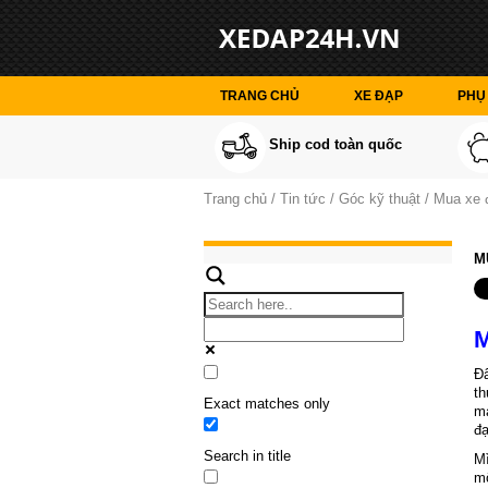
TRANG CHỦ
XE ĐẠP
PHỤ 
Ship cod toàn quốc
Trang chủ
Tin tức
Góc kỹ thuật
Mua xe đ
M
M
Đâ
th
Exact matches only
mạ
đạ
Search in title
Mì
mô