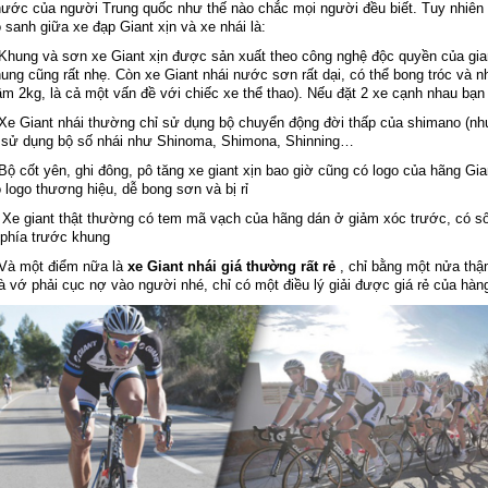
ước của người Trung quốc như thế nào chắc mọi người đều biết. Tuy nhiên 
 sanh giữa xe đạp Giant xịn và xe nhái là:
Khung và sơn xe Giant xịn được sản xuất theo công nghệ độc quyền của gi
ung cũng rất nhẹ. Còn xe Giant nhái nước sơn rất dại, có thể bong tróc và n
ầm 2kg, là cả một vấn đề với chiếc xe thể thao). Nếu đặt 2 xe cạnh nhau bạn
Xe Giant nhái thường chỉ sử dụng bộ chuyển động đời thấp của shimano (như
 sử dụng bộ số nhái như Shinoma, Shimona, Shinning…
Bộ cốt yên, ghi đông, pô tăng xe giant xịn bao giờ cũng có logo của hãng Gi
 logo thương hiệu, dễ bong sơn và bị rỉ
Xe giant thật thường có tem mã vạch của hãng dán ở giảm xóc trước, có s
phía trước khung
Và một điểm nữa là
xe Giant nhái giá thường rất rẻ
, chỉ bằng một nửa thậm
 vớ phải cục nợ vào người nhé, chỉ có một điều lý giải được giá rẻ của hàng