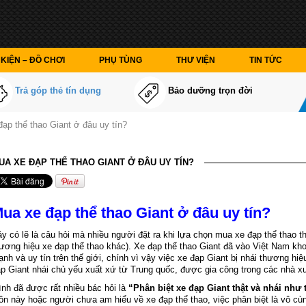
KIỆN – ĐỒ CHƠI
PHỤ TÙNG
THƯ VIỆN
TIN TỨC
Trả góp thẻ tín dụng
Bảo dưỡng trọn đời
ạp thể thao Giant ở đâu uy tín?
UA XE ĐẠP THỂ THAO GIANT Ở ĐÂU UY TÍN?
ua xe đạp thể thao Giant ở đâu uy tín?
y có lẽ là câu hỏi mà nhiều người đặt ra khi lựa chọn mua xe đạp thể thao 
ương hiệu xe đạp thể thao khác). Xe đạp thể thao Giant đã vào Việt Nam k
nh và uy tín trên thế giới, chính vì vậy việc xe đạp Giant bị nhái thương hi
p Giant nhái chủ yếu xuất xứ từ Trung quốc, được gia công trong các nhà 
nh đã được rất nhiều bác hỏi là
“Phân biệt xe đạp Giant thật và nhái như
n này hoặc người chưa am hiểu về xe đạp thể thao, việc phân biệt là vô cù