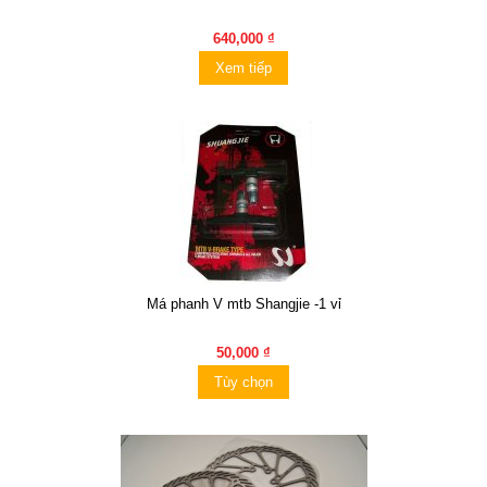
640,000 ₫
Xem tiếp
Má phanh V mtb Shangjie -1 vỉ
50,000 ₫
Tùy chọn