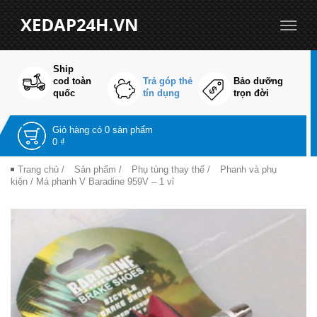
Ship
cod toàn
Trả góp thẻ
Bảo dưỡng
quốc
tín dụng
trọn đời
Giỏ hàng có
0 sản phẩm
0 ₫
Trang chủ
/
Sản phẩm
/
Phụ tùng thay thế
/
Phanh và phụ
kiện
/ Má phanh V Baradine 959V – 1 vỉ