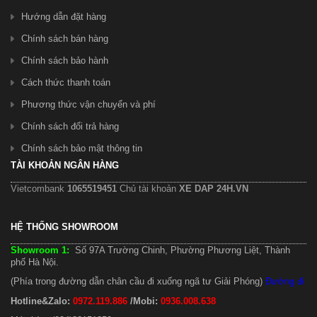
Hướng dẫn đặt hàng
Chính sách bán hàng
Chính sách bảo hành
Cách thức thanh toán
Phương thức vận chuyển và phí
Chính sách đổi trả hàng
Chính sách bảo mật thông tin
TÀI KHOẢN NGÂN HÀNG
Vietcombank
1065519451
Chủ tài khoản
XE DAP 24H.VN
HỆ THỐNG SHOWROOM
Showroom 1:
Số 97A Trường Chinh, Phường Phương Liệt, Thành
phố Hà Nội.
(Phía trong đường dẫn chân cầu đi xuống ngã tư Giải Phóng)
Đường đi
Hotline&Zalo:
0972.119.886
/Mobi:
0936.008.638