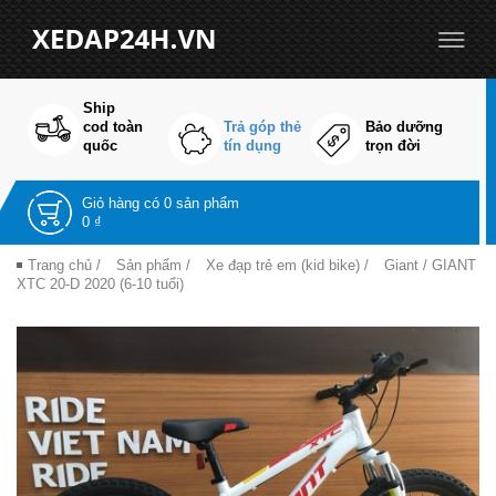
Ship
cod toàn
Trả góp thẻ
Bảo dưỡng
quốc
tín dụng
trọn đời
Giỏ hàng có
0 sản phẩm
0 ₫
Trang chủ
/
Sản phẩm
/
Xe đạp trẻ em (kid bike)
/
Giant
/ GIANT
XTC 20-D 2020 (6-10 tuổi)