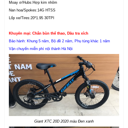
Moay ơ/Hubs:Hợp kim nhôm
Nan hoa/Spokes:14G HTSS
Lốp xe/Tires:20*1.95 30TPI
Khuyến mại: Chắn bùn thể thao, Dầu tra xích
Bảo hành: Khung 5 năm, Bộ đề 2 năm, Phụ tùng khác 1 năm
Vận chuyển miễn phí nội thành Hà Nội
Giant XTC 20D 2020 màu Đen xanh