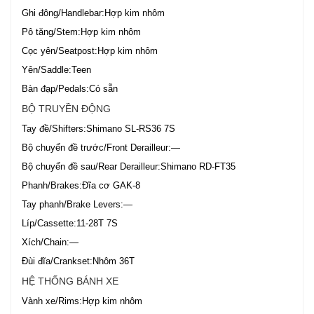
Ghi đông/Handlebar:Hợp kim nhôm
Pô tăng/Stem:Hợp kim nhôm
Cọc yên/Seatpost:Hợp kim nhôm
Yên/Saddle:Teen
Bàn đạp/Pedals:Có sẵn
BỘ TRUYỀN ĐỘNG
Tay đề/Shifters:Shimano SL-RS36 7S
Bộ chuyển đề trước/Front Derailleur:—
Bộ chuyển đề sau/Rear Derailleur:Shimano RD-FT35
Phanh/Brakes:Đĩa cơ GAK-8
Tay phanh/Brake Levers:—
Líp/Cassette:11-28T 7S
Xích/Chain:—
Đùi đĩa/Crankset:Nhôm 36T
HỆ THỐNG BÁNH XE
Vành xe/Rims:Hợp kim nhôm