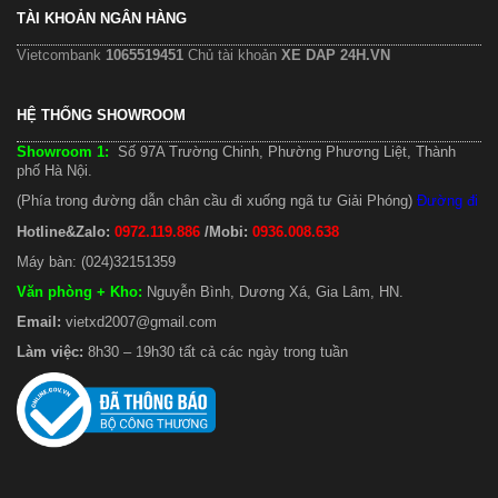
TÀI KHOẢN NGÂN HÀNG
Vietcombank
1065519451
Chủ tài khoản
XE DAP 24H.VN
HỆ THỐNG SHOWROOM
Showroom 1:
Số 97A Trường Chinh, Phường Phương Liệt, Thành
phố Hà Nội.
(Phía trong đường dẫn chân cầu đi xuống ngã tư Giải Phóng)
Đường đi
Hotline&Zalo:
0972.119.886
/Mobi:
0936.008.638
Máy bàn: (024)32151359
Văn phòng + Kho
:
Nguyễn Bình, Dương Xá, Gia Lâm, HN.
Email:
vietxd2007@gmail.com
Làm việc:
8h30 – 19h30 tất cả các ngày trong tuần