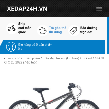
Ship
cod toàn
Trả góp thẻ
Bảo dưỡng
quốc
tín dụng
trọn đời
Giỏ hàng có
0 sản phẩm
0 ₫
Trang chủ
/
Sản phẩm
/
Xe đạp trẻ em (kid bike)
/
Giant
/ GIANT
XTC 20 2022 (7-10 tuổi)