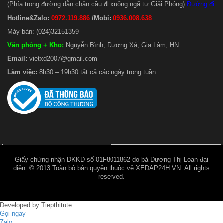
(Phía trong đường dẫn chân cầu đi xuống ngã tư Giải Phóng)
Đường đi
Hotline&Zalo:
0972.119.886
/Mobi:
0936.008.638
Máy bàn: (024)32151359
Văn phòng + Kho
:
Nguyễn Bình, Dương Xá, Gia Lâm, HN.
Email:
vietxd2007@gmail.com
Làm việc:
8h30 – 19h30 tất cả các ngày trong tuần
Giấy chứng nhận ĐKKD số 01F8011862 do bà Dương Thị Loan đại
diện. © 2013 Toàn bộ bản quyền thuộc về XEDAP24H.VN. All rights
reserved.
Developed by
Tiepthitute
Gọi ngay
Zalo