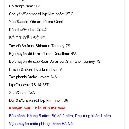
Pô tăng/Stem:31.8
Cọc yên/Seatpost:Hợp kim nhôm 27.2
Yên/Saddle:Yên xe trẻ em Giant
Bàn đạp/Pedals:Có sẵn
BỘ TRUYỀN ĐỘNG
Tay đề/Shifters:Shimano Tourney 7S
Bộ chuyển đề trước/Front Derailleur:N/A
Bộ chuyển đề sau/Rear Derailleur:Shimano Tourney 7S
Phanh/Brakes:Hợp kim nhôm V
Tay phanh/Brake Levers:N/A
Líp/Cassette:7S 14-28T
Xích/Chain:N/A
Đùi đĩa/Crankset:Hợp kim nhôm 36T
Khuyến mại: Chắn bùn thể thao
Bảo hành: Khung 5 năm, Bộ đề 2 năm, Phụ tùng khác 1 năm
Vận chuyển miễn phí nội thành Hà Nội