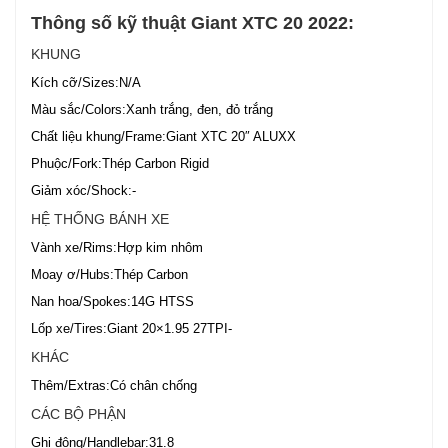
Thông số kỹ thuật Giant XTC 20 2022:
KHUNG
Kích cỡ/Sizes:N/A
Màu sắc/Colors:Xanh trắng, đen, đỏ trắng
Chất liệu khung/Frame:Giant XTC 20″ ALUXX
Phuộc/Fork:Thép Carbon Rigid
Giảm xóc/Shock:-
HỆ THỐNG BÁNH XE
Vành xe/Rims:Hợp kim nhôm
Moay ơ/Hubs:Thép Carbon
Nan hoa/Spokes:14G HTSS
Lốp xe/Tires:Giant 20×1.95 27TPI-
KHÁC
Thêm/Extras:Có chân chống
CÁC BỘ PHẬN
Ghi đông/Handlebar:31.8