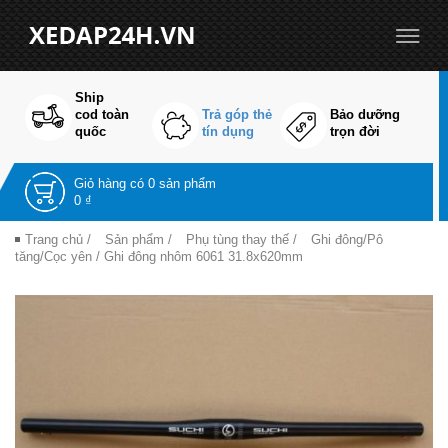
Ship
cod toàn
Trả góp thẻ
Bảo dưỡng
quốc
tín dụng
trọn đời
Giỏ hàng có
0 sản phẩm
0 ₫
Trang chủ
/
Sản phẩm
/
Phụ tùng thay thế
/
Ghi đông/Pô
tăng/Cọc yên
/ Ghi đông nhôm 6061 31.8x620mm