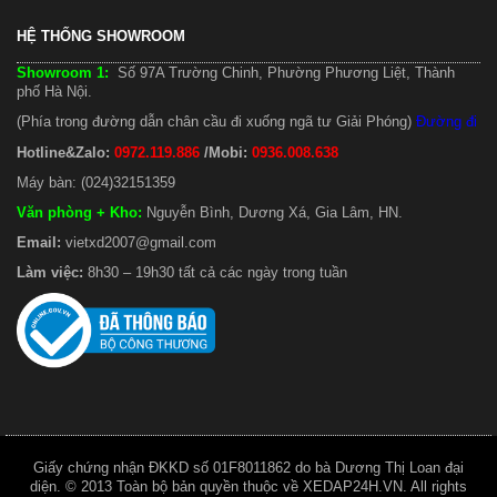
HỆ THỐNG SHOWROOM
Showroom 1:
Số 97A Trường Chinh, Phường Phương Liệt, Thành
phố Hà Nội.
(Phía trong đường dẫn chân cầu đi xuống ngã tư Giải Phóng)
Đường đi
Hotline&Zalo:
0972.119.886
/Mobi:
0936.008.638
Máy bàn: (024)32151359
Văn phòng + Kho
:
Nguyễn Bình, Dương Xá, Gia Lâm, HN.
Email:
vietxd2007@gmail.com
Làm việc:
8h30 – 19h30 tất cả các ngày trong tuần
Giấy chứng nhận ĐKKD số 01F8011862 do bà Dương Thị Loan đại
diện. © 2013 Toàn bộ bản quyền thuộc về XEDAP24H.VN. All rights