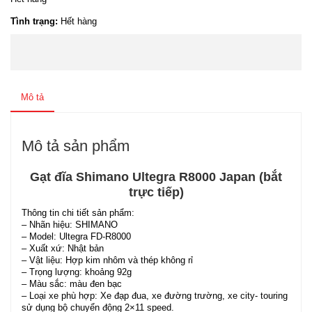
Tình trạng:
Hết hàng
Mô tả
Mô tả sản phẩm
Gạt đĩa Shimano Ultegra R8000 Japan (bắt
trực tiếp)
Thông tin chi tiết sản phẩm:
– Nhãn hiệu: SHIMANO
– Model: Ultegra FD-R8000
– Xuất xứ: Nhật bản
– Vật liệu: Hợp kim nhôm và thép không rỉ
– Trọng lượng: khoảng 92g
– Màu sắc: màu đen bạc
– Loại xe phù hợp: Xe đạp đua, xe đường trường, xe city- touring
sử dụng bộ chuyển động 2×11 speed.