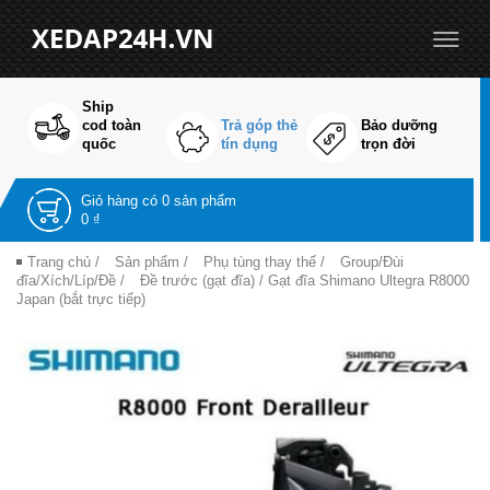
Ship
cod toàn
Trả góp thẻ
Bảo dưỡng
quốc
tín dụng
trọn đời
Giỏ hàng có
0 sản phẩm
0 ₫
Trang chủ
/
Sản phẩm
/
Phụ tùng thay thế
/
Group/Đùi
đĩa/Xích/Líp/Đề
/
Đề trước (gạt đĩa)
/ Gạt đĩa Shimano Ultegra R8000
Japan (bắt trực tiếp)