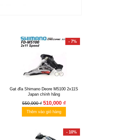
- 7%
Gạt đĩa Shimano Deore M5100 2x11S
Japan chính hãng
510,000 ₫
550,000 ₫
Thêm vào giỏ hàng
- 10%