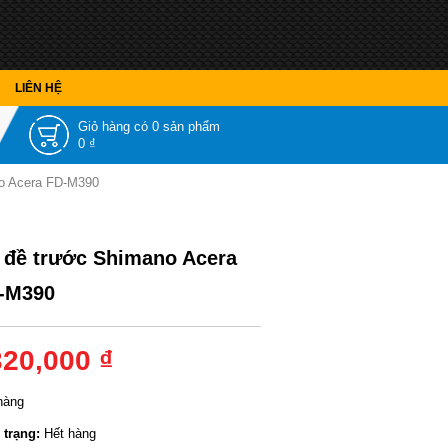
LIÊN HỆ
Giỏ hàng có
0 sản phẩm
0 ₫
o Acera FD-M390
 đề trước Shimano Acera
-M390
320,000 ₫
hàng
 trạng:
Hết hàng