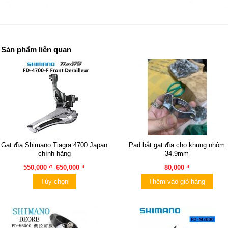
Sản phẩm liên quan
Gạt đĩa Shimano Tiagra 4700 Japan
Pad bắt gạt đĩa cho khung nhôm
chính hãng
34.9mm
550,000 ₫
–
650,000 ₫
80,000 ₫
Tùy chọn
Thêm vào giỏ hàng