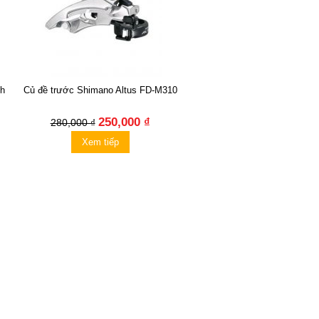
nh
Củ đề trước Shimano Altus FD-M310
250,000 ₫
280,000 ₫
Xem tiếp