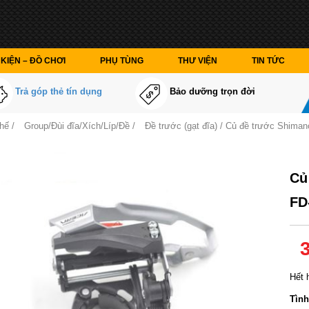
KIỆN – ĐỒ CHƠI
PHỤ TÙNG
THƯ VIỆN
TIN TỨC
Trả góp thẻ tín dụng
Bảo dưỡng trọn đời
thế
/
Group/Đùi đĩa/Xích/Líp/Đề
/
Đề trước (gạt đĩa)
/ Củ đề trước Shiman
Củ
FD
Hết 
Tình