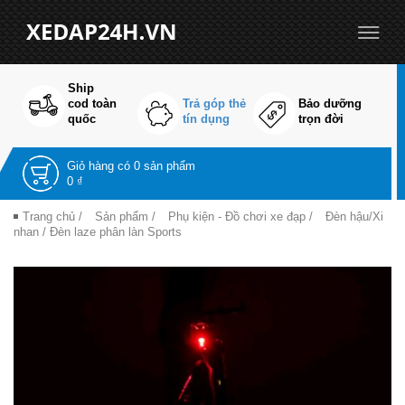
Ship
cod toàn
Trả góp thẻ
Bảo dưỡng
quốc
tín dụng
trọn đời
Giỏ hàng có
0 sản phẩm
0 ₫
Trang chủ
/
Sản phẩm
/
Phụ kiện - Đồ chơi xe đạp
/
Đèn hậu/Xi
nhan
/ Đèn laze phân làn Sports