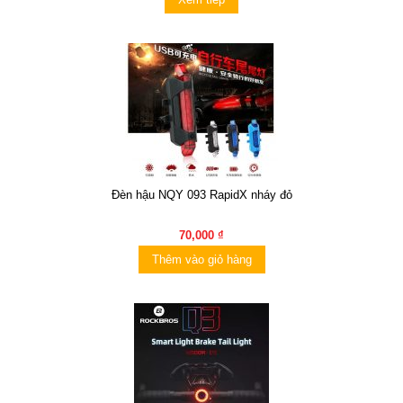
Đèn hậu NQY 093 RapidX nháy đỏ
70,000 ₫
Thêm vào giỏ hàng