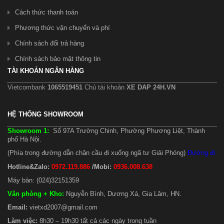
Cách thức thanh toán
Phương thức vận chuyển và phí
Chính sách đổi trả hàng
Chính sách bảo mật thông tin
TÀI KHOẢN NGÂN HÀNG
Vietcombank
1065519451
Chủ tài khoản
XE DAP 24H.VN
HỆ THỐNG SHOWROOM
Showroom 1:
Số 97A Trường Chinh, Phường Phương Liệt, Thành
phố Hà Nội.
(Phía trong đường dẫn chân cầu đi xuống ngã tư Giải Phóng)
Đường đi
Hotline&Zalo:
0972.119.886
/Mobi:
0936.008.638
Máy bàn: (024)32151359
Văn phòng + Kho
:
Nguyễn Bình, Dương Xá, Gia Lâm, HN.
Email:
vietxd2007@gmail.com
Làm việc:
8h30 – 19h30 tất cả các ngày trong tuần