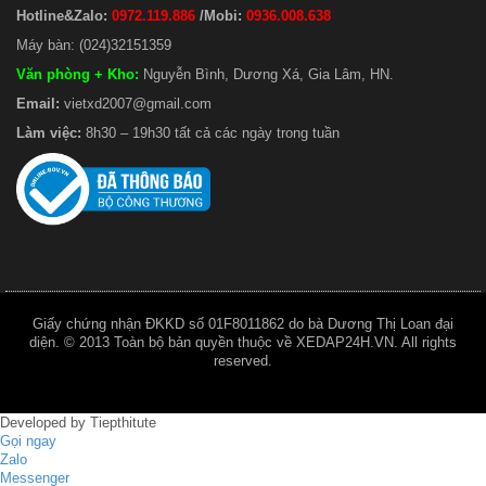
Hotline&Zalo:
0972.119.886
/Mobi:
0936.008.638
Máy bàn: (024)32151359
Văn phòng + Kho
:
Nguyễn Bình, Dương Xá, Gia Lâm, HN.
Email:
vietxd2007@gmail.com
Làm việc:
8h30 – 19h30 tất cả các ngày trong tuần
Giấy chứng nhận ĐKKD số 01F8011862 do bà Dương Thị Loan đại
diện. © 2013 Toàn bộ bản quyền thuộc về XEDAP24H.VN. All rights
reserved.
Developed by
Tiepthitute
Gọi ngay
Zalo
Messenger