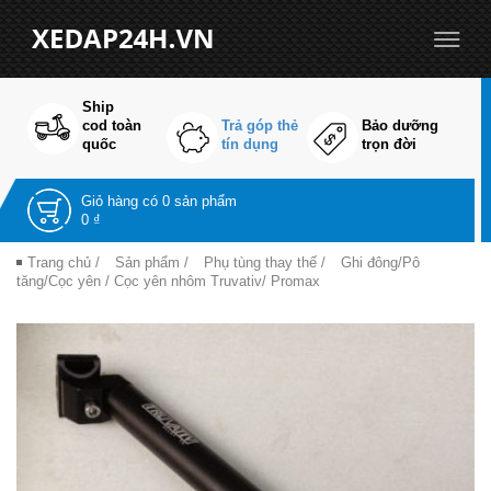
Ship
cod toàn
Trả góp thẻ
Bảo dưỡng
quốc
tín dụng
trọn đời
Giỏ hàng có
0 sản phẩm
0 ₫
Trang chủ
/
Sản phẩm
/
Phụ tùng thay thế
/
Ghi đông/Pô
tăng/Cọc yên
/ Cọc yên nhôm Truvativ/ Promax