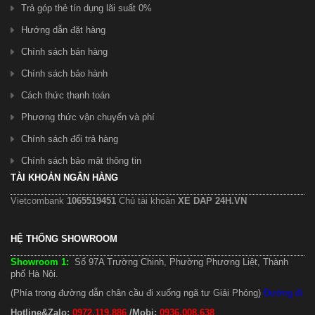
Trả góp thẻ tín dụng lãi suất 0%
Hướng dẫn đặt hàng
Chính sách bán hàng
Chính sách bảo hành
Cách thức thanh toán
Phương thức vận chuyển và phí
Chính sách đổi trả hàng
Chính sách bảo mật thông tin
TÀI KHOẢN NGÂN HÀNG
Vietcombank
1065519451
Chủ tài khoản
XE DAP 24H.VN
HỆ THỐNG SHOWROOM
Showroom 1:
Số 97A Trường Chinh, Phường Phương Liệt, Thành
phố Hà Nội.
(Phía trong đường dẫn chân cầu đi xuống ngã tư Giải Phóng)
Đường đi
Hotline&Zalo:
0972.119.886
/Mobi:
0936.008.638