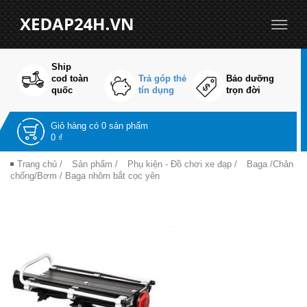
Ship
cod toàn
Trả góp thẻ
Bảo dưỡng
quốc
tín dụng
trọn đời
Giỏ hàng có
0 sản phẩm
0 ₫
Trang chủ
/
Sản phẩm
/
Phụ kiện - Đồ chơi xe đạp
/
Baga /Chân
chống/Bơm
/ Baga nhôm bắt cọc yên