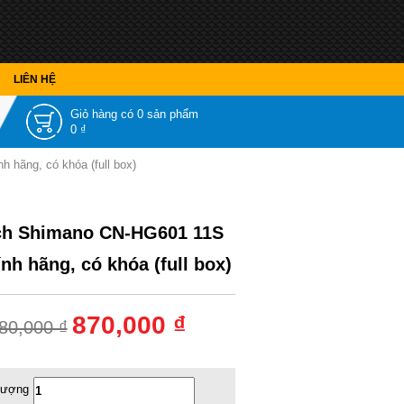
LIÊN HỆ
Giỏ hàng có
0 sản phẩm
0 ₫
 hãng, có khóa (full box)
ch Shimano CN-HG601 11S
ính hãng, có khóa (full box)
870,000 ₫
80,000 ₫
lượng