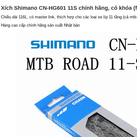
Xích Shimano CN-HG601 11S chính hãng, có khóa (fu
Chiều dài 116L, có master link, thích hợp cho các loại xe líp 11 tầng (cả m
Hàng cao cấp chính hãng sản xuất Nhật bản