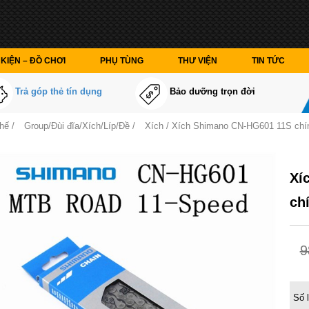
KIỆN – ĐỒ CHƠI
PHỤ TÙNG
THƯ VIỆN
TIN TỨC
Trả góp thẻ tín dụng
Bảo dưỡng trọn đời
thế
/
Group/Đùi đĩa/Xích/Líp/Đề
/
Xích
/ Xích Shimano CN-HG601 11S chính
Xí
ch
9
Số 