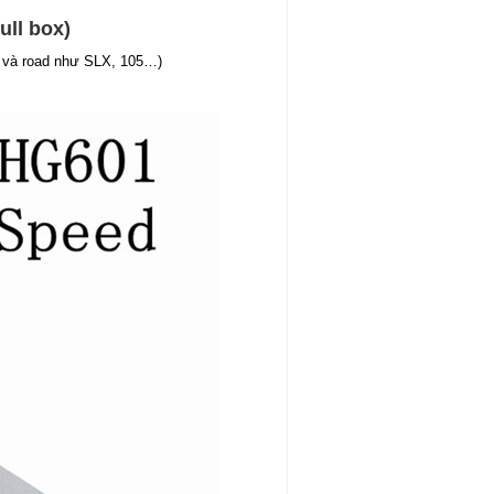
ll box)
tb và road như SLX, 105…)