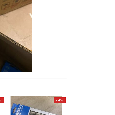
%
- 4%