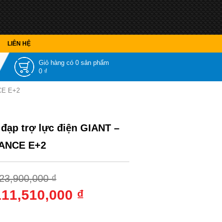
LIÊN HỆ
Giỏ hàng có
0 sản phẩm
0 ₫
NCE E+2
 đạp trợ lực điện GIANT –
ANCE E+2
23,900,000 ₫
111,510,000 ₫
 sắc
: