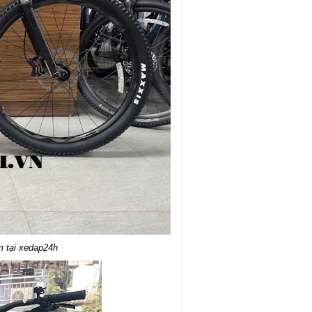
 tại xedap24h