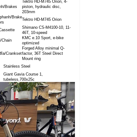
Tektro HD-M745 Orion, 4-
nh/Brakes
piston, hydraulic disc,
203mm
phanh/Brake
Tektro HD-M745 Orion
rs
Shimano CS-M4100-10, 11-
Cassette
46T, 10-speed
KMC e.10 Sport, e-bike
/Chain
optimized
Forged Alloy minimal Q-
đĩa/Crankset
factor, 36T Steel Direct
Mount ring
Stainless Steel
Giant Gavia Course 1,
tubeless,700x25c