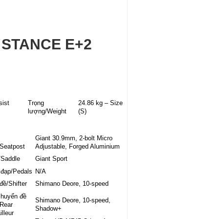
 STANCE E+2
ist
Trọng
24.86 kg – Size
lượng/Weight
(S)
Giant 30.9mm, 2-bolt Micro
Seatpost
Adjustable, Forged Aluminium
/Saddle
Giant Sport
 đạp/Pedals
N/A
đề/Shifter
Shimano Deore, 10-speed
chuyển đề
Shimano Deore, 10-speed,
Rear
Shadow+
illeur