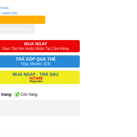
 more
r selection
êm vào giỏ hàng
MUA NGAY
Giao Tận Nơi Hoặc Nhận Tại Cửa Hàng
TRẢ GÓP QUA THẺ
Visa, Master, JCB
MUA NGAY - TRẢ SAU
 trạng:
Còn hàng