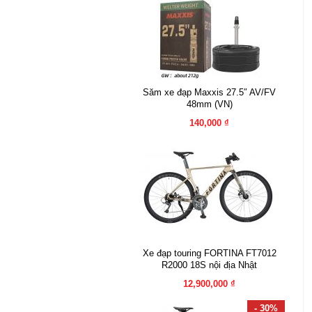
Săm xe đạp Maxxis 27.5″ AV/FV
48mm (VN)
140,000 ₫
Xe đạp touring FORTINA FT7012
R2000 18S nội địa Nhật
12,900,000 ₫
- 30%