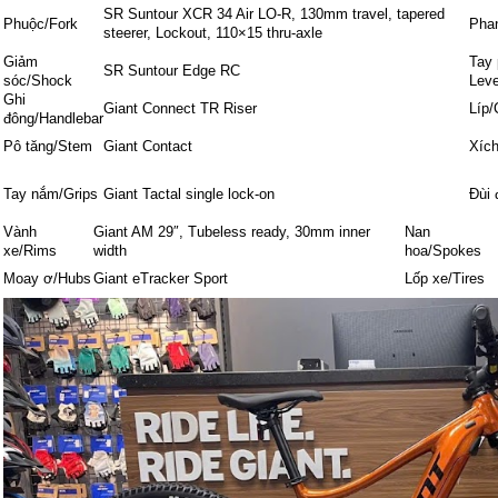
SR Suntour XCR 34 Air LO-R, 130mm travel, tapered
Phuộc/Fork
Pha
steerer, Lockout, 110×15 thru-axle
Giảm
Tay 
SR Suntour Edge RC
sóc/Shock
Leve
Ghi
Giant Connect TR Riser
Líp/
đông/Handlebar
Pô tăng/Stem
Giant Contact
Xích
Tay nắm/Grips
Giant Tactal single lock-on
Đùi 
Vành
Giant AM 29″, Tubeless ready, 30mm inner
Nan
xe/Rims
width
hoa/Spokes
Moay ơ/Hubs
Giant eTracker Sport
Lốp xe/Tires