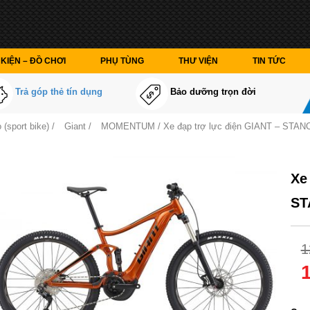
KIỆN – ĐỒ CHƠI
PHỤ TÙNG
THƯ VIỆN
TIN TỨC
Trả góp thẻ tín dụng
Bảo dưỡng trọn đời
 (sport bike)
/
Giant
/
MOMENTUM
/ Xe đạp trợ lực điện GIANT – STA
Xe
ST
1
Màu