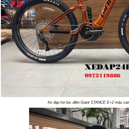
Xe đạp trợ lực điện Giant STANCE E+2 màu cam