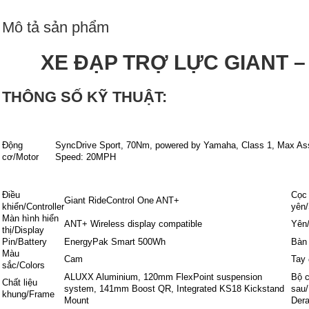
Mô tả sản phẩm
XE ĐẠP TRỢ LỰC GIANT –
THÔNG SỐ KỸ THUẬT:
Động
SyncDrive Sport, 70Nm, powered by Yamaha, Class 1, Max Ass
cơ/Motor
Speed: 20MPH
Điều
Cọc
Giant RideControl One ANT+
khiển/Controller
yên/
Màn hình hiển
ANT+ Wireless display compatible
Yên
thị/Display
Pin/Battery
EnergyPak Smart 500Wh
Bàn
Màu
Cam
Tay 
sắc/Colors
ALUXX Aluminium, 120mm FlexPoint suspension
Bộ 
Chất liệu
system, 141mm Boost QR, Integrated KS18 Kickstand
sau/
khung/Frame
Mount
Dera