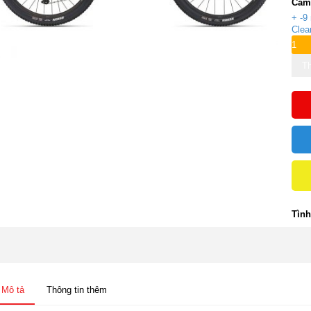
Cam
+ -9
Clea
Th
Tình
Mô tả
Thông tin thêm