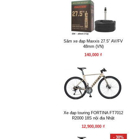
Săm xe đạp Maxxis 27.5″ AV/FV
48mm (VN)
140,000 ₫
Xe đạp touring FORTINA FT7012
R2000 18S nội địa Nhật
12,900,000 ₫
- 30%