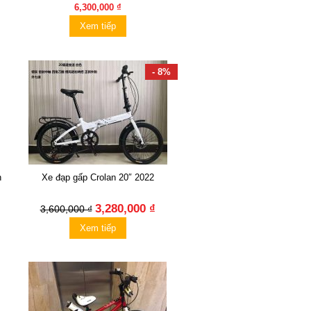
6,300,000 ₫
Xem tiếp
- 8%
h
Xe đạp gấp Crolan 20″ 2022
3,280,000 ₫
3,600,000 ₫
Xem tiếp