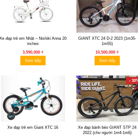
Xe đạp trẻ em Nhật – Nishiki Anna 20
GIANT XTC 24 D-2 2023 (1m35-
inches
1m55)
3,590,000 ₫
10,500,000 ₫
Xem tiếp
Xem tiếp
- 30
Xe đạp trẻ em Giant XTC 16
Xe đạp bánh béo GIANT STP 24
2022 (cho người 1m4-1m6)