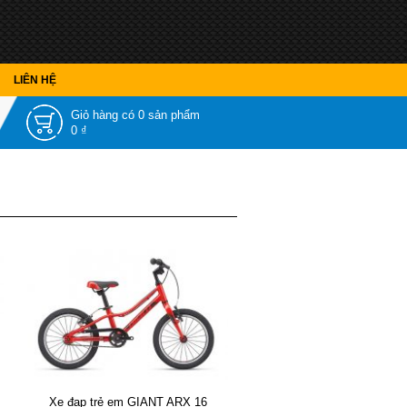
LIÊN HỆ
Giỏ hàng có
0 sản phẩm
0 ₫
Xe đạp trẻ em GIANT ARX 16