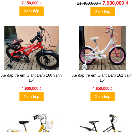
7,980,000 ₫
7,150,000 ₫
11,400,000 ₫
Xem tiếp
Xem tiếp
Xe đạp trẻ em Giant Darb 160 vành
Xe đạp trẻ em Giant Darb 161 vàn
16″
16″
4,900,000 ₫
4,650,000 ₫
Xem tiếp
Xem tiếp