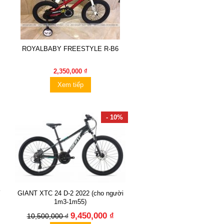
ROYALBABY FREESTYLE R-B6
2,350,000 ₫
Xem tiếp
- 10%
″
GIANT XTC 24 D-2 2022 (cho người
1m3-1m55)
9,450,000 ₫
10,500,000 ₫