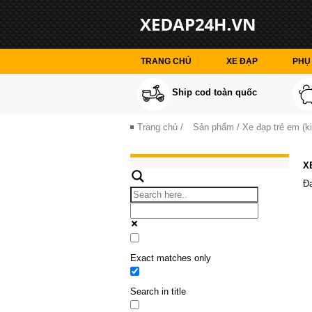
TRANG CHỦ
XE ĐẠP
PHỤ 
Ship cod toàn quốc
Trang chủ
/
Sản phẩm
/ Xe đạp trẻ em (ki
X
Đa
Exact matches only
Search in title