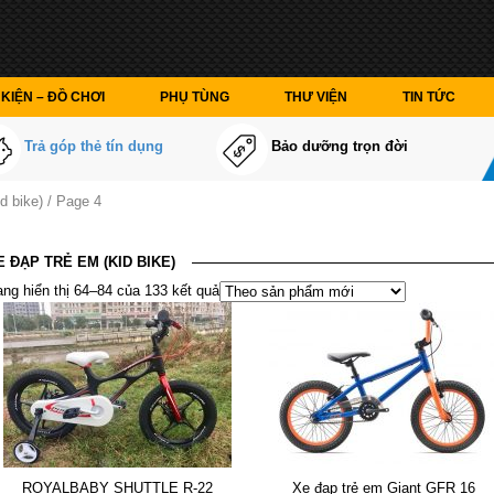
KIỆN – ĐỒ CHƠI
PHỤ TÙNG
THƯ VIỆN
TIN TỨC
Trả góp thẻ tín dụng
Bảo dưỡng trọn đời
d bike) / Page 4
E ĐẠP TRẺ EM (KID BIKE)
ng hiển thị 64–84 của 133 kết quả
ROYALBABY SHUTTLE R-22
Xe đạp trẻ em Giant GFR 16