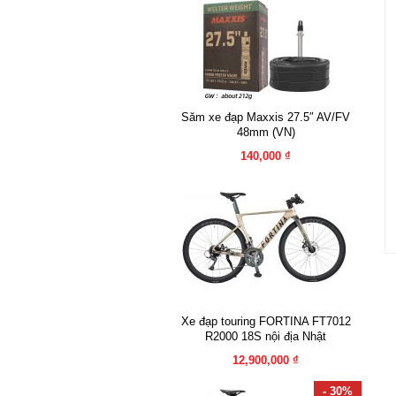
Săm xe đạp Maxxis 27.5″ AV/FV
48mm (VN)
140,000 ₫
Xe đạp touring FORTINA FT7012
R2000 18S nội địa Nhật
12,900,000 ₫
- 30%