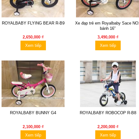
ROYALBABY FLYING BEAR R-B9
Xe đạp trẻ em Royalbaby Sace NO
bánh 16″
2,650,000 ₫
3,490,000 ₫
Xem tiếp
Xem tiếp
ROYALBABY BUNNY G4
ROYALBABY ROBOCOP R-B8
2,100,000 ₫
2,200,000 ₫
Xem tiếp
Xem tiếp