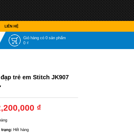
LIÊN HỆ
Giỏ hàng có
0 sản phẩm
0 ₫
 đạp trẻ em Stitch JK907
″
2,200,000 ₫
hàng
 trạng:
Hết hàng