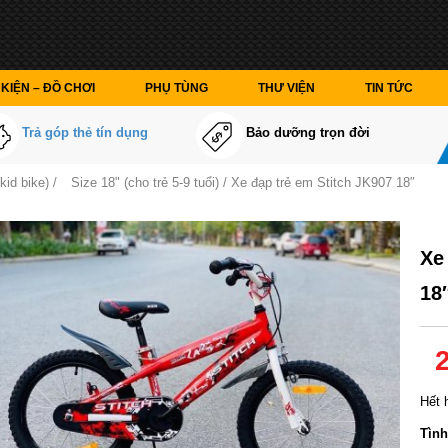
KIỆN – ĐỒ CHƠI
PHỤ TÙNG
THƯ VIỆN
TIN TỨC
Trả góp thẻ tín dụng
Bảo dưỡng trọn đời
kid bike)
/
Size 18" (cho trẻ 5-9 tuổi)
/ Xe đạp trẻ em Stitch JK907 18″
Xe
18
Hết 
Tình