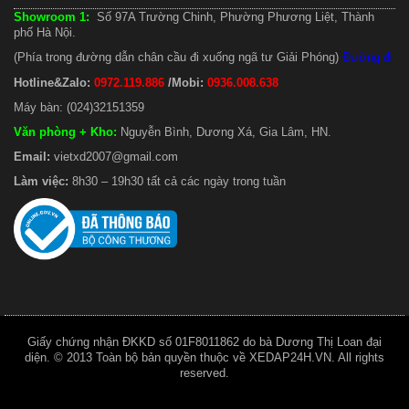
Showroom 1:
Số 97A Trường Chinh, Phường Phương Liệt, Thành
phố Hà Nội.
(Phía trong đường dẫn chân cầu đi xuống ngã tư Giải Phóng)
Đường đi
Hotline&Zalo:
0972.119.886
/Mobi:
0936.008.638
Máy bàn: (024)32151359
Văn phòng + Kho
:
Nguyễn Bình, Dương Xá, Gia Lâm, HN.
Email:
vietxd2007@gmail.com
Làm việc:
8h30 – 19h30 tất cả các ngày trong tuần
Giấy chứng nhận ĐKKD số 01F8011862 do bà Dương Thị Loan đại
diện. © 2013 Toàn bộ bản quyền thuộc về XEDAP24H.VN. All rights
reserved.