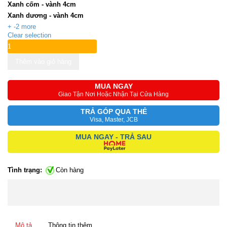
Xanh cốm - vành 4cm
Xanh dương - vành 4cm
+ -2 more
Clear selection
Thêm vào giỏ hàng
MUA NGAY
Giao Tận Nơi Hoặc Nhận Tại Cửa Hàng
TRẢ GÓP QUA THẺ
Visa, Master, JCB
MUA NGAY - TRẢ SAU
Tình trạng:
Còn hàng
Mô tả
Thông tin thêm