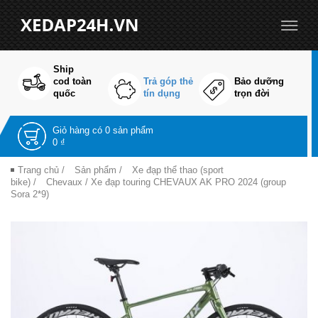
Ship
cod toàn
Trả góp thẻ
Bảo dưỡng
quốc
tín dụng
trọn đời
Giỏ hàng có
0 sản phẩm
0 ₫
Trang chủ
/
Sản phẩm
/
Xe đạp thể thao (sport
bike)
/
Chevaux
/ Xe đạp touring CHEVAUX AK PRO 2024 (group
Sora 2*9)