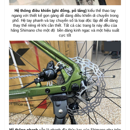
Hệ thống điều khiển (ghi đông, pô tăng)
kiểu thể thao tay
ngang với thiết kế gọn gàng dễ dàng điều khiển di chuyển trong
phố. Hệ tay phanh và tay chuyển số là loại độc lập để dễ dàng
thay thế riêng rẽ khi cần thết. Tất cả các trang bị này đều của
hãng Shimano cho một độ bền đáng kinh ngạc và một hiệu suất
cực tốt
Hệ thống phanh
vẫn là phanh đĩa thủy lực của Shimano như trên