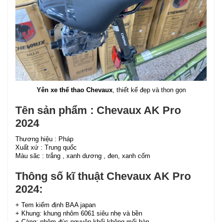
Yên xe thể thao Chevaux
, thiết kế đẹp và thon gọn
Tên sản phẩm : Chevaux AK Pro
2024
Thương hiệu : Pháp
Xuất xứ : Trung quốc
Màu săc : trắng , xanh dương , đen, xanh cốm
Thông số kĩ thuật Chevaux AK Pro
2024:
+ Tem kiểm định BAA japan
+ Khung: khung nhôm 6061 siêu nhẹ và bền
+ Càng: nhôm đúc nguyên khối không mối hàn