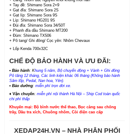
+ Tay đề: Shimano Sora 2×9
+ Gạt đĩa: Shimano Sora 2S
+ Gạt líp: Shimano Sora 9S
+ Líp: Shimano HG201 9S
+ Đùi đĩa: Shimano Sora 34/50T
+ Phanh đĩa dầu Shimano MT200
+ Đùm: Shimano TX506
+ Pô tang/ Ghi đông/ Cọc yên: Nhôm Chevaux
+ Lốp Kenda 700x32C
CHẾ ĐỘ BẢO HÀNH VÀ ƯU ĐÃI:
• Bảo hành
: K
hung 5 năm, Bộ chuyển động + Vành + Ghi đông
Pô tăng 12 tháng, Các linh kiện khác 06 tháng (Không bảo hành
Săm lốp, Pedal, Nan hoa, Yên).
• Bảo dưỡng
:
miễn phí trọn đời xe.
♦ Vận chuyển
:
miễn phí nội thành Hà Nội – Ship Cod toàn quốc
chi phí thấp
Khuyến mại: Bộ bình nước thể thao, Bọc càng sau chống
trầy, Dầu tra xích, Chuông nhôm, Còi điện cao cấp
XEDAP24H.VN – NHÀ PHÂN PHỐI