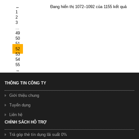
←
Đang hiển thị 1072–1092 của 1155 kết quả
1
2
3
...
49
50
51
52
53
54
55
→
THÔNG TIN CÔNG TY
Giới thiệu chung
Tuyển dụng
Liên hệ
CHÍNH SÁCH HỖ TRỢ
Trả góp thẻ tín dụng lãi suất 0%