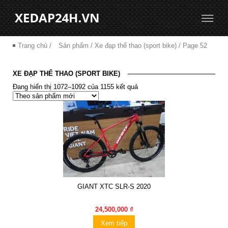
Trang chủ
/
Sản phẩm
/ Xe đạp thể thao (sport bike) / Page 52
XE ĐẠP THỂ THAO (SPORT BIKE)
Đang hiển thị 1072–1092 của 1155 kết quả
GIANT XTC SLR-S 2020
24,500,000 ₫
Xem tiếp