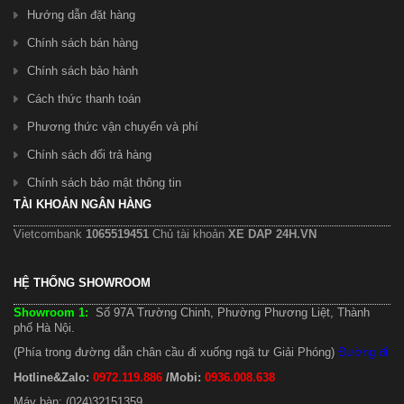
Hướng dẫn đặt hàng
Chính sách bán hàng
Chính sách bảo hành
Cách thức thanh toán
Phương thức vận chuyển và phí
Chính sách đổi trả hàng
Chính sách bảo mật thông tin
TÀI KHOẢN NGÂN HÀNG
Vietcombank
1065519451
Chủ tài khoản
XE DAP 24H.VN
HỆ THỐNG SHOWROOM
Showroom 1:
Số 97A Trường Chinh, Phường Phương Liệt, Thành
phố Hà Nội.
(Phía trong đường dẫn chân cầu đi xuống ngã tư Giải Phóng)
Đường đi
Hotline&Zalo:
0972.119.886
/Mobi:
0936.008.638
Máy bàn: (024)32151359