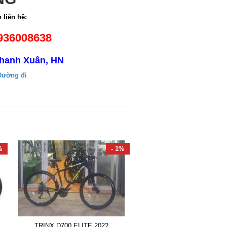
 liên hệ:
936008638
Thanh Xuân, HN
Đường đi
%
- 1%
TRINX D700 ELITE 2022