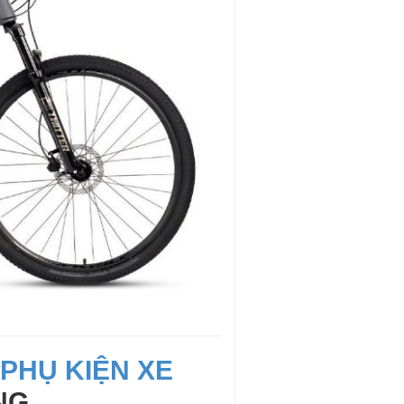
&
PHỤ KIỆN XE
NG