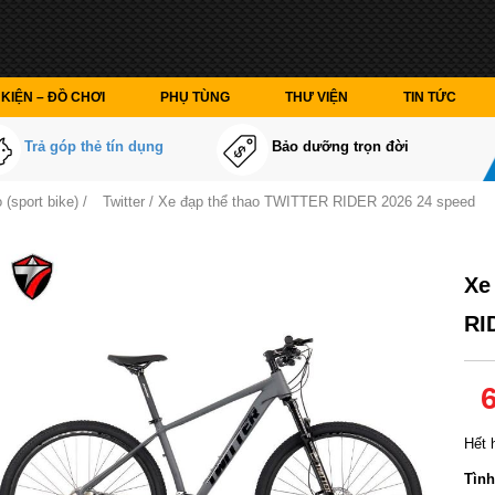
KIỆN – ĐỒ CHƠI
PHỤ TÙNG
THƯ VIỆN
TIN TỨC
Trả góp thẻ tín dụng
Bảo dưỡng trọn đời
 (sport bike)
/
Twitter
/ Xe đạp thể thao TWITTER RIDER 2026 24 speed
Xe
RI
Hết 
Tình