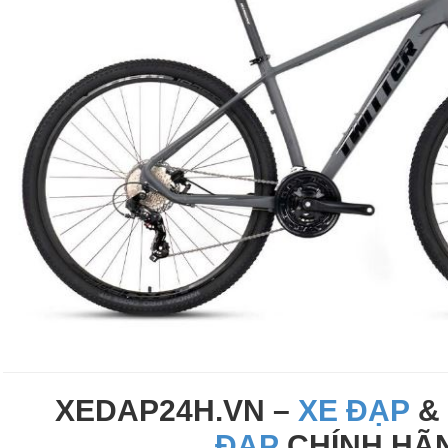
XEDAP24H.VN –
XE ĐẠP
ĐẠP
CHÍNH HÃ