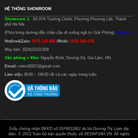
HỆ THỐNG SHOWROOM
Showroom 1:
Số 97A Trường Chinh, Phường Phương Liệt, Thành
phố Hà Nội.
(Phía trong đường dẫn chân cầu đi xuống ngã tư Giải Phóng)
Đường đi
Hotline&Zalo:
0972.119.886
/Mobi:
0936.008.638
Máy bàn: (024)32151359
Văn phòng + Kho
:
Nguyễn Bình, Dương Xá, Gia Lâm, HN.
Email:
vietxd2007@gmail.com
Làm việc:
8h30 – 19h30 tất cả các ngày trong tuần
Giấy chứng nhận ĐKKD số 01F8011862 do bà Dương Thị Loan đại
diện. © 2013 Toàn bộ bản quyền thuộc về XEDAP24H.VN. All rights