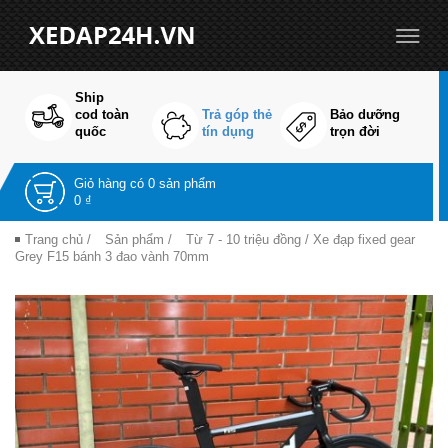
Ship
cod toàn
Trả góp thẻ
Bảo dưỡng
quốc
tín dụng
trọn đời
Giỏ hàng có
0 sản phẩm
0 ₫
Trang chủ
/
Sản phẩm
/
Từ 7 - 10 triệu đồng
/ Xe đạp fixed gear
Grey F15 bánh 3 đao vành 70mm