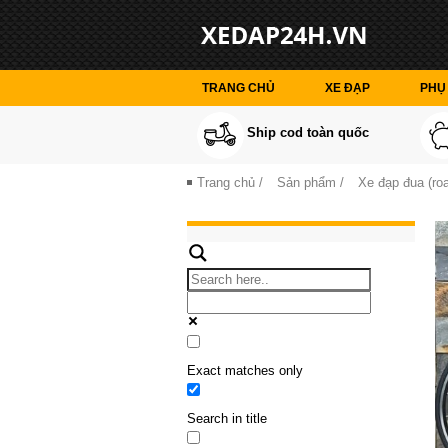
TRANG CHỦ
XE ĐẠP
PHỤ 
Ship cod toàn quốc
Trang chủ
/
Sản phẩm
/
Xe đạp đua (roa
Exact matches only
Search in title