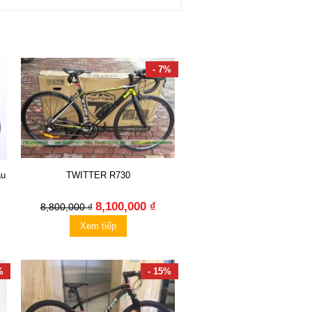
- 7%
ầu
TWITTER R730
8,100,000 ₫
8,800,000 ₫
Xem tiếp
%
- 15%