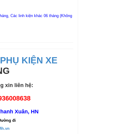
áng, Các linh kiện khác 06 tháng (Không
&
PHỤ KIỆN XE
NG
 xin liên hệ:
936008638
Thanh Xuân, HN
Đường đi
4h.vn