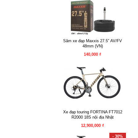
Săm xe đạp Maxxis 27.5″ AV/FV
48mm (VN)
140,000 ₫
Xe đạp touring FORTINA FT7012
R2000 18S nội địa Nhật
12,900,000 ₫
- 30%