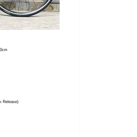
50cm
k Release)