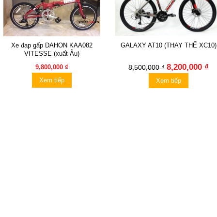
Xe đạp gấp DAHON KAA082
GALAXY AT10 (THAY THẾ XC10)
VITESSE (xuất Âu)
8,200,000 ₫
9,800,000 ₫
8,500,000 ₫
Xem tiếp
Xem tiếp