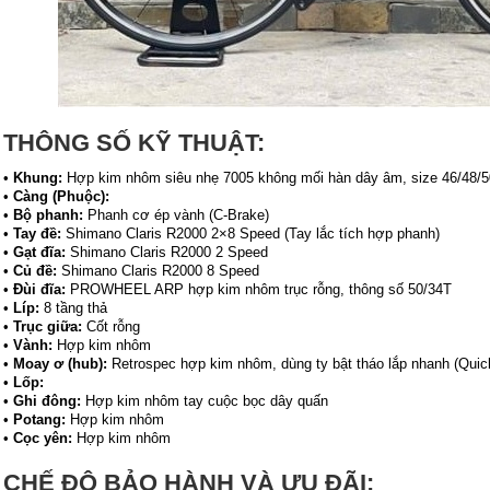
THÔNG SỐ KỸ THUẬT:
•
Khung:
Hợp kim nhôm siêu nhẹ 7005 không mối hàn dây âm, size 46/48/
•
Càng (Phuộc):
•
Bộ phanh:
Phanh cơ ép vành (C-Brake)
•
Tay đề:
Shimano Claris R2000 2×8 Speed (Tay lắc tích hợp phanh)
•
Gạt đĩa:
Shimano Claris R2000 2 Speed
•
Củ đề:
Shimano Claris R2000 8 Speed
•
Đùi đĩa:
PROWHEEL ARP hợp kim nhôm trục rỗng, thông số 50/34T
•
Líp:
8 tầng thả
•
Trục giữa:
Cốt rỗng
•
Vành:
Hợp kim nhôm
•
Moay ơ (hub):
Retrospec hợp kim nhôm, dùng ty bật tháo lắp nhanh (Quic
•
Lốp:
•
Ghi đông:
Hợp kim nhôm tay cuộc bọc dây quấn
•
Potang:
Hợp kim nhôm
•
Cọc yên:
Hợp kim nhôm
CHẾ ĐỘ BẢO HÀNH VÀ ƯU ĐÃI: