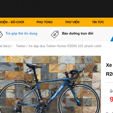
KIỆN – ĐỒ CHƠI
PHỤ TÙNG
THƯ VIỆN
TIN TỨC
Trả góp thẻ tín dụng
Bảo dưỡng trọn đời
d bike)
/
Twitter
/ Xe đạp đua Twitter Hunter R2000 16S phanh vành
Xe
R2
1
Màu