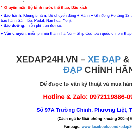
* Khuyến mãi:
Bộ bình nước thể thao, Dầu xích
• Bảo hành
: Khung 5 năm, Bộ chuyển động + Vành + Ghi đông Pô tăng 12 th
bảo hành Săm lốp, Pedal, Nan hoa, Yên).
• Bảo dưỡng
: miễn phí trọn đời xe.
♦ Vận chuyển
: miễn phí nội thành Hà Nội – Ship Cod toàn quốc chi phí thấp
XEDAP24H.VN –
XE ĐẠP
ĐẠP
CHÍNH HÃ
Để được tư vấn kỹ thuật và mua hàng
Hotline & Zalo:
0972119886-0
Số 97A Trường Chinh, Phương Liệt, 
(Cách ngã tư Giải phóng khoảng 200m) 
Fanpage:
www.facebook.com/xedap2