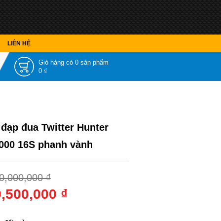
LIÊN HỆ
Giỏ hàng có
0 sản phẩm
0 ₫
 đạp đua Twitter Hunter
000 16S phanh vành
0,000,000 ₫
9,500,000 ₫
 sắc
: