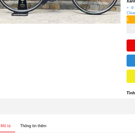
Xan
+ -9
Clea
Th
Tình
Mô tả
Thông tin thêm