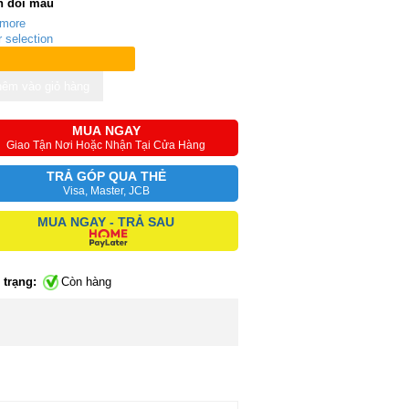
h đổi màu
 more
r selection
êm vào giỏ hàng
MUA NGAY
Giao Tận Nơi Hoặc Nhận Tại Cửa Hàng
TRẢ GÓP QUA THẺ
Visa, Master, JCB
MUA NGAY - TRẢ SAU
 trạng:
Còn hàng