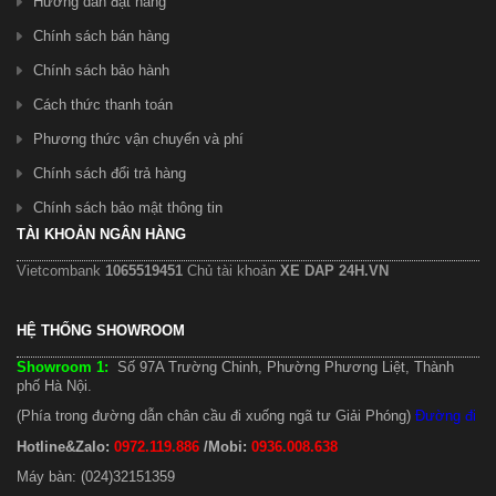
Hướng dẫn đặt hàng
Chính sách bán hàng
Chính sách bảo hành
Cách thức thanh toán
Phương thức vận chuyển và phí
Chính sách đổi trả hàng
Chính sách bảo mật thông tin
TÀI KHOẢN NGÂN HÀNG
Vietcombank
1065519451
Chủ tài khoản
XE DAP 24H.VN
HỆ THỐNG SHOWROOM
Showroom 1:
Số 97A Trường Chinh, Phường Phương Liệt, Thành
phố Hà Nội.
(Phía trong đường dẫn chân cầu đi xuống ngã tư Giải Phóng)
Đường đi
Hotline&Zalo:
0972.119.886
/Mobi:
0936.008.638
Máy bàn: (024)32151359