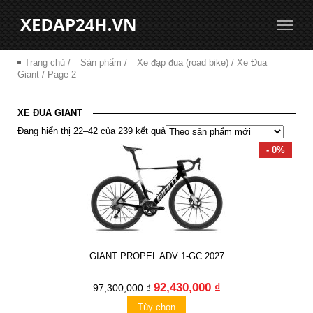
Trang chủ
/
Sản phẩm
/
Xe đạp đua (road bike)
/ Xe Đua
Giant / Page 2
XE ĐUA GIANT
Đang hiển thị 22–42 của 239 kết quả
- 0%
GIANT PROPEL ADV 1-GC 2027
92,430,000 ₫
97,300,000 ₫
Tùy chọn