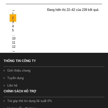
←
Đang hiển thị 22–42 của 239 kết quả
1
2
3
4
5
...
10
11
12
→
THÔNG TIN CÔNG TY
Giới thiệu chung
Tuyển dụng
Liên hệ
CHÍNH SÁCH HỖ TRỢ
Trả góp thẻ tín dụng lãi suất 0%