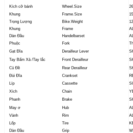
Kích cỡ bánh
Wheel.Size
26
Khung
Frame.Size
15
Trọng Lượng
Bike.Weight
1
Khung
Frame
AL
Dàn Đầu
Handelbarset
AL
Phuộc
Fork
Th
Gạt Đĩa
Derailleur Lever
S
Tay Bấm Xả /Tay lắc
Front Derailleur
S
Củ Đề
Rear Derailleur
S
Đùi Đĩa
Crankset
R
Líp
Cassette
S
Xích
Chain
Y
Phanh
Brake
S
May ơ
Hub
AL
Vành
Rim
AL
Lốp
Tire
K
Dàn Đầu
Grip
WT