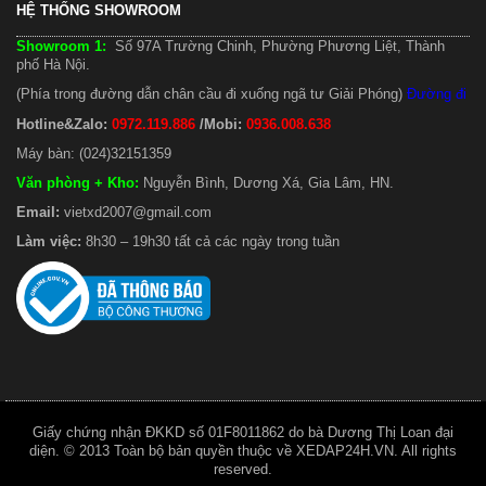
HỆ THỐNG SHOWROOM
Showroom 1:
Số 97A Trường Chinh, Phường Phương Liệt, Thành
phố Hà Nội.
(Phía trong đường dẫn chân cầu đi xuống ngã tư Giải Phóng)
Đường đi
Hotline&Zalo:
0972.119.886
/Mobi:
0936.008.638
Máy bàn: (024)32151359
Văn phòng + Kho
:
Nguyễn Bình, Dương Xá, Gia Lâm, HN.
Email:
vietxd2007@gmail.com
Làm việc:
8h30 – 19h30 tất cả các ngày trong tuần
Giấy chứng nhận ĐKKD số 01F8011862 do bà Dương Thị Loan đại
diện. © 2013 Toàn bộ bản quyền thuộc về XEDAP24H.VN. All rights
reserved.