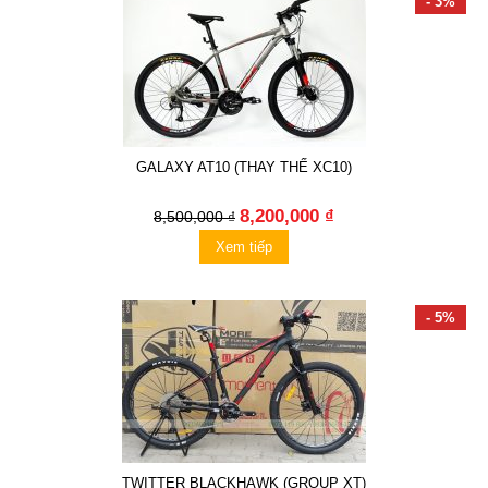
- 3%
GALAXY AT10 (THAY THẾ XC10)
8,200,000 ₫
8,500,000 ₫
Xem tiếp
- 5%
TWITTER BLACKHAWK (GROUP XT)