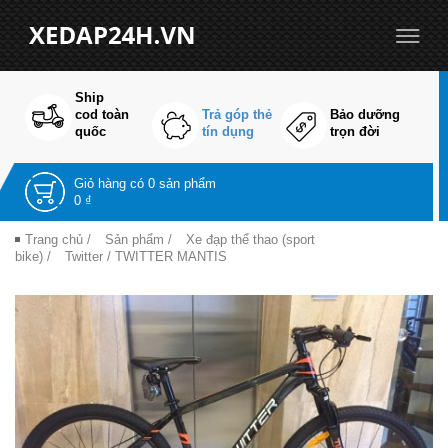
Ship
cod toàn
Trả góp thẻ
Bảo dưỡng
quốc
tín dụng
trọn đời
Giỏ hàng có
0 sản phẩm
0 ₫
Trang chủ
/
Sản phẩm
/
Xe đạp thể thao (sport
bike)
/
Twitter
/ TWITTER MANTIS