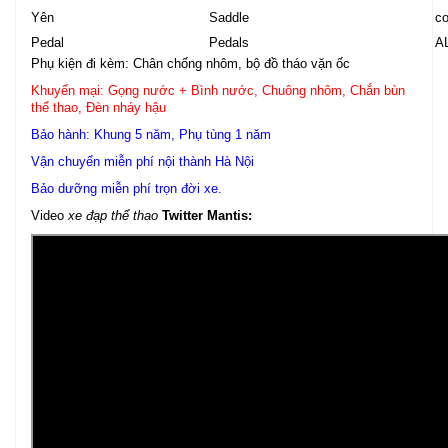
Yên
Saddle
co
Pedal
Pedals
AL
Phụ kiện đi kèm: Chân chống nhôm, bộ đồ tháo vặn ốc
Khuyến mại: Gọng nước + Bình nước, Chuông nhôm, Chắn bùn
thể thao, Đèn nháy hậu
Bảo hành: Khung 5 năm, Phụ tùng 1 năm
Vận chuyển miễn phí nội thành Hà Nội
Bảo dưỡng miễn phí trọn đời xe.
Video
xe đạp thể thao
Twitter Mantis: