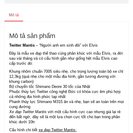
Mô tả
Mô tả sản phẩm
Twitter Mantis
– “Người anh em sinh đôi” với Elvis
Đây là mẫu xe đạp thể thao cùng phân khúc với mẫu Elvis, ra đời
sau vài tháng và có cấu hình gần như giống hệt mẫu Elvis cao
cấp trước đó:
Khung nhôm chuẩn 7005 siêu nhẹ, cho trọng lượng toàn bộ xe chỉ
12,3kg (quá nhẹ cho một mẫu địa hình, gần tương đương với
khung carbon)
Bộ chuyển tốc Shimano Deore 30 tốc của Nhật
Phuộc thủy lực Twitter công nghệ Đức có khóa cực êm phù hợp
cả những địa hình phức tạp nhất
Phanh thủy lực Shimano M315 ăn và nhẹ, bạn sẽ an toàn trên mọi
cung đường
Xe đạp Twitter Mantis
với một cấu hình cực cao nhưng giá lại rẻ
đến bất ngờ, đây sẽ là một lựa chọn cực tốt cho bạn trong phân
khúc dưới 10tr.
Cấu hình chi tiết
xe đạp Twitter Mantis: