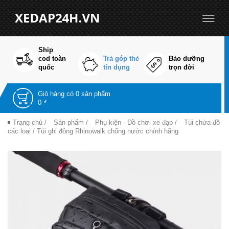
Ship
cod toàn
Trả góp thẻ
Bảo dưỡng
quốc
tín dụng
trọn đời
Giỏ hàng có
0 sản phẩm
0 ₫
Trang chủ
/
Sản phẩm
/
Phụ kiện - Đồ chơi xe đạp
/
Túi chứa đồ
các loại
/ Túi ghi đông Rhinowalk chống nước chính hãng