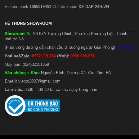
Vietcombank
1065519451
Chủ tài khoản
XE DAP 24H.VN
HỆ THỐNG SHOWROOM
Showroom 1:
Số 97A Trường Chinh, Phường Phương Liệt, Thành
phố Hà Nội.
(Phía trong đường dẫn chân cầu đi xuống ngã tư Giải Phóng)
Đường đi
Hotline&Zalo:
0972.119.886
/Mobi:
0936.008.638
Máy bàn: (024)32151359
Văn phòng + Kho
:
Nguyễn Bình, Dương Xá, Gia Lâm, HN.
Email:
vietxd2007@gmail.com
Làm việc:
8h30 – 19h30 tất cả các ngày trong tuần