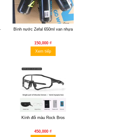
-
Bình nước Zefal 650ml van nhựa
150,000 ₫
Xem tiếp
Kính đổi màu Rock Bros
450,000 ₫