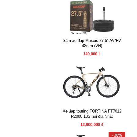
Săm xe đạp Maxxis 27.5″ AV/FV
48mm (VN)
140,000 ₫
Xe đạp touring FORTINA FT7012
R2000 18S nội địa Nhật
12,900,000 ₫
- 30%