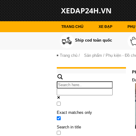
TRANG CHỦ
XE ĐẠP
PHỤ 
Ship cod toàn quốc
Trang chủ
/
Sản phẩm
/ Phụ kiện - Đồ ch
P
Đa
Exact matches only
Search in title