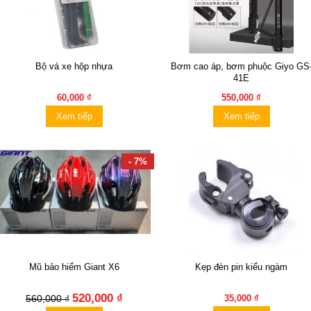
Bộ vá xe hộp nhựa
Bơm cao áp, bơm phuộc Giyo GS
41E
60,000 ₫
550,000 ₫
Xem tiếp
Xem tiếp
- 7%
Mũ bảo hiểm Giant X6
Kẹp đèn pin kiểu ngàm
520,000 ₫
560,000 ₫
35,000 ₫