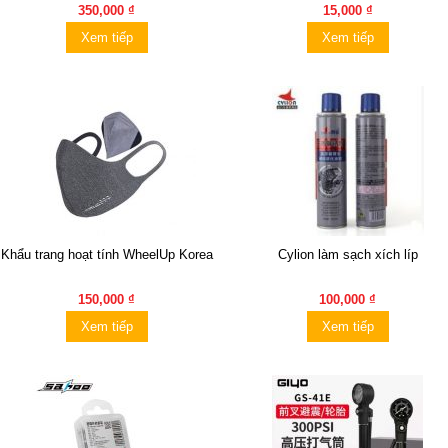
350,000 ₫
15,000 ₫
Xem tiếp
Xem tiếp
Khẩu trang hoạt tính WheelUp Korea
Cylion làm sạch xích líp
150,000 ₫
100,000 ₫
Xem tiếp
Xem tiếp