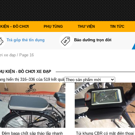
KIỆN – ĐỒ CHƠI
PHỤ TÙNG
THƯ VIỆN
TIN TỨC
Trả góp thẻ tín dụng
Bảo dưỡng trọn đời
ơi xe đạp / Page 16
HỤ KIỆN - ĐỒ CHƠI XE ĐẠP
ng hiển thị 316–336 của 519 kết quả
Đệm baga chốt sập tháo lắp nhanh
Túi khung CBR có mặt điện thoại